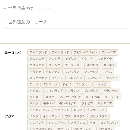
世界遺産のストーリー
世界遺産のニュース
ヨーロッパ
アイスランド
アイルランド
アゼルバイジャン
アルバニア
アルメニア
アンドラ
イギリス
イタリア
ウクライナ
エストニア
オランダ
オーストリア
キプロス
キルギス
ギリシャ
クロアチア
サンマリノ
ジョージア
スイス
スウェーデン
スペイン
スロバキア
スロベニア
セルビア
チェコ
デンマーク
ドイツ
ノルウェー
ハンガリー
バチカン
フィンランド
フランス
ブルガリア
ベラルーシ
ベルギー
ボスニア・ヘルツェゴビナ
ポルトガル
ポーランド
マルタ
モルドバ
モンテネグロ
ラトビア
リトアニア
ルクセンブルク
ルーマニア
ロシア
北マケドニア
アジア
インド
インドネシア
ウズベキスタン
カザフスタン
カンボジア
シンガポール
スリランカ
タイ
タジキスタン
トルクメニスタン
ネパール
バングラデシュ
パキスタン