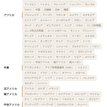
フィリピン
ベトナム
マレーシア
ミャンマー
モンゴル
ラオス
中国
北朝鮮
日本
韓国
アフリカ
アルジェリア
アンゴラ
ウガンダ
エジプト
エチオピア
エリトリア
カメルーン
カーボベルデ
ガボン
ガンビア
ガーナ
ギニア
ギニアビサウ
ケニア
コモロ
コンゴ共和国
コンゴ民主共和国
コートジボワール
サントメ・プリンシペ
ザンビア
シエラレオネ
ジンバブエ
スーダン
セネガル
セーシェル
タンザニア
チャド
チュニジア
トーゴ
ナイジェリア
ナミビア
ニジェール
ブルキナファソ
ベナン
ボツワナ
マダガスカル
マラウイ
マリ
モザンビーク
モロッコ
モーリシャス
モーリタニア
リビア
ルワンダ
レソト
中央アフリカ
南アフリカ
南スーダン
中東
アフガニスタン
アラブ首長国連邦（UAE）
イエメン
イスラエル
イラク
イラン
オマーン
カタール
サウジアラビア
シリア
トルコ
バーレーン
パレスチナ
ヨルダン
レバノン
北アメリカ
アメリカ
カナダ
メキシコ
南アメリカ
アルゼンチン
ウルグアイ
エクアドル
コロンビア
スリナム
チリ
パラグアイ
ブラジル
ベネズエラ
ペルー
ボリビア
中央アメリカ
アンティグア・バーブーダ
エルサルバドル
キューバ