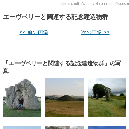
photo credit:
Avebury
via
photopin
(license)
エーヴベリーと関連する記念建造物群
<< 前の画像
次の画像 >>
「エーヴベリーと関連する記念建造物群」の写
真