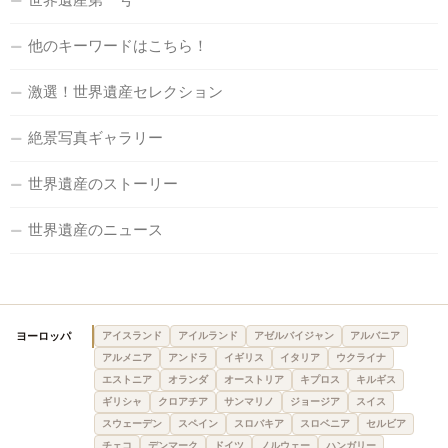
他のキーワードはこちら！
激選！世界遺産セレクション
絶景写真ギャラリー
世界遺産のストーリー
世界遺産のニュース
ヨーロッパ
アイスランド
アイルランド
アゼルバイジャン
アルバニア
アルメニア
アンドラ
イギリス
イタリア
ウクライナ
エストニア
オランダ
オーストリア
キプロス
キルギス
ギリシャ
クロアチア
サンマリノ
ジョージア
スイス
スウェーデン
スペイン
スロバキア
スロベニア
セルビア
チェコ
デンマーク
ドイツ
ノルウェー
ハンガリー