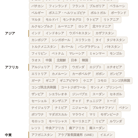
バチカン
フィンランド
フランス
ブルガリア
ベラルーシ
ベルギー
ボスニア・ヘルツェゴビナ
ポルトガル
ポーランド
マルタ
モルドバ
モンテネグロ
ラトビア
リトアニア
ルクセンブルク
ルーマニア
ロシア
北マケドニア
アジア
インド
インドネシア
ウズベキスタン
カザフスタン
カンボジア
シンガポール
スリランカ
タイ
タジキスタン
トルクメニスタン
ネパール
バングラデシュ
パキスタン
フィリピン
ベトナム
マレーシア
ミャンマー
モンゴル
ラオス
中国
北朝鮮
日本
韓国
アフリカ
アルジェリア
アンゴラ
ウガンダ
エジプト
エチオピア
エリトリア
カメルーン
カーボベルデ
ガボン
ガンビア
ガーナ
ギニア
ギニアビサウ
ケニア
コモロ
コンゴ共和国
コンゴ民主共和国
コートジボワール
サントメ・プリンシペ
ザンビア
シエラレオネ
ジンバブエ
スーダン
セネガル
セーシェル
タンザニア
チャド
チュニジア
トーゴ
ナイジェリア
ナミビア
ニジェール
ブルキナファソ
ベナン
ボツワナ
マダガスカル
マラウイ
マリ
モザンビーク
モロッコ
モーリシャス
モーリタニア
リビア
ルワンダ
レソト
中央アフリカ
南アフリカ
南スーダン
中東
アフガニスタン
アラブ首長国連邦（UAE）
イエメン