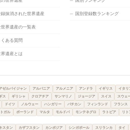
負の世界遺産
国別ランキング
登録抹消された世界遺産
国別登録数ランキング
全世界遺産の一覧表
よくある質問
世界遺産とは
アゼルバイジャン
アルバニア
アルメニア
アンドラ
イギリス
イタリ
ギス
ギリシャ
クロアチア
サンマリノ
ジョージア
スイス
スウェ
ドイツ
ノルウェー
ハンガリー
バチカン
フィンランド
フランス
トガル
ポーランド
マルタ
モルドバ
モンテネグロ
ラトビア
リト
キスタン
カザフスタン
カンボジア
シンガポール
スリランカ
タイ