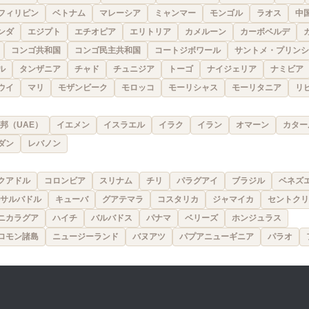
フィリピン
ベトナム
マレーシア
ミャンマー
モンゴル
ラオス
中
ンダ
エジプト
エチオピア
エリトリア
カメルーン
カーボベルデ
コンゴ共和国
コンゴ民主共和国
コートジボワール
サントメ・プリンシ
ル
タンザニア
チャド
チュニジア
トーゴ
ナイジェリア
ナミビア
ウイ
マリ
モザンビーク
モロッコ
モーリシャス
モーリタニア
リ
邦（UAE）
イエメン
イスラエル
イラク
イラン
オマーン
カター
ダン
レバノン
クアドル
コロンビア
スリナム
チリ
パラグアイ
ブラジル
ベネズ
サルバドル
キューバ
グアテマラ
コスタリカ
ジャマイカ
セントクリ
ニカラグア
ハイチ
バルバドス
パナマ
ベリーズ
ホンジュラス
ロモン諸島
ニュージーランド
バヌアツ
パプアニューギニア
パラオ