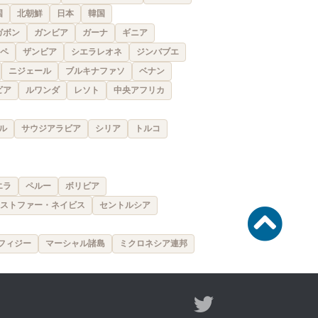
国
北朝鮮
日本
韓国
ガボン
ガンビア
ガーナ
ギニア
ペ
ザンビア
シエラレオネ
ジンバブエ
ニジェール
ブルキナファソ
ベナン
ビア
ルワンダ
レソト
中央アフリカ
ル
サウジアラビア
シリア
トルコ
エラ
ペルー
ボリビア
ストファー・ネイビス
セントルシア
フィジー
マーシャル諸島
ミクロネシア連邦