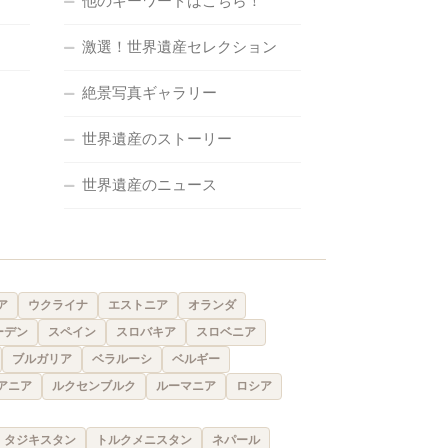
他のキーワードはこちら！
激選！世界遺産セレクション
絶景写真ギャラリー
世界遺産のストーリー
世界遺産のニュース
ア
ウクライナ
エストニア
オランダ
ーデン
スペイン
スロバキア
スロベニア
ブルガリア
ベラルーシ
ベルギー
アニア
ルクセンブルク
ルーマニア
ロシア
タジキスタン
トルクメニスタン
ネパール