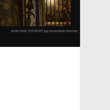
photo credit:
DSC06337.jpg
via
photopin
(license)