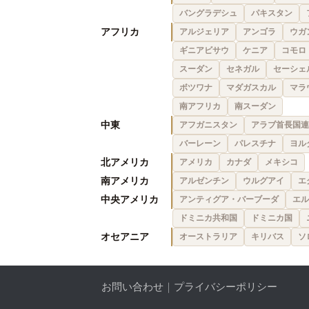
バングラデシュ
パキスタン
アフリカ
アルジェリア
アンゴラ
ウガ
ギニアビサウ
ケニア
コモロ
スーダン
セネガル
セーシェ
ボツワナ
マダガスカル
マラ
南アフリカ
南スーダン
中東
アフガニスタン
アラブ首長国連
バーレーン
パレスチナ
ヨル
北アメリカ
アメリカ
カナダ
メキシコ
南アメリカ
アルゼンチン
ウルグアイ
エ
中央アメリカ
アンティグア・バーブーダ
エル
ドミニカ共和国
ドミニカ国
オセアニア
オーストラリア
キリバス
ソ
お問い合わせ
｜
プライバシーポリシー