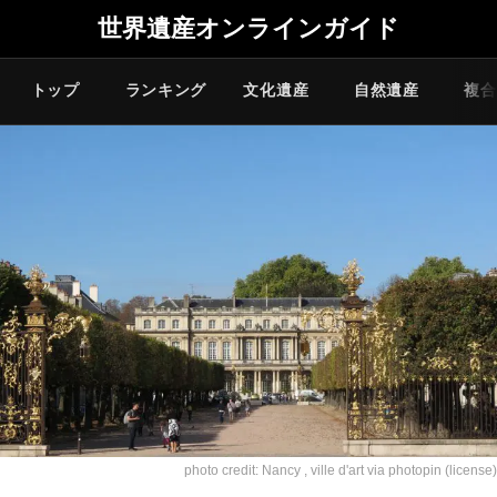
世界遺産オンラインガイド
トップ
ランキング
文化遺産
自然遺産
複合
photo credit:
Nancy , ville d'art
via
photopin
(license)