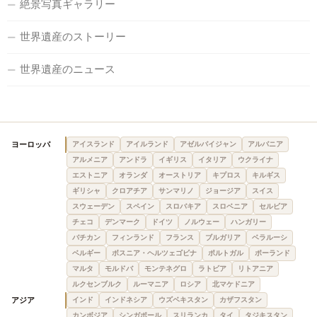
絶景写真ギャラリー
世界遺産のストーリー
世界遺産のニュース
ヨーロッパ
アイスランド
アイルランド
アゼルバイジャン
アルバニア
アルメニア
アンドラ
イギリス
イタリア
ウクライナ
エストニア
オランダ
オーストリア
キプロス
キルギス
ギリシャ
クロアチア
サンマリノ
ジョージア
スイス
スウェーデン
スペイン
スロバキア
スロベニア
セルビア
チェコ
デンマーク
ドイツ
ノルウェー
ハンガリー
バチカン
フィンランド
フランス
ブルガリア
ベラルーシ
ベルギー
ボスニア・ヘルツェゴビナ
ポルトガル
ポーランド
マルタ
モルドバ
モンテネグロ
ラトビア
リトアニア
ルクセンブルク
ルーマニア
ロシア
北マケドニア
アジア
インド
インドネシア
ウズベキスタン
カザフスタン
カンボジア
シンガポール
スリランカ
タイ
タジキスタン