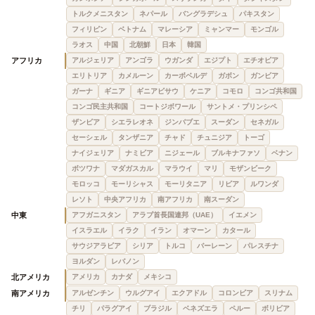
トルクメニスタン
ネパール
バングラデシュ
パキスタン
フィリピン
ベトナム
マレーシア
ミャンマー
モンゴル
ラオス
中国
北朝鮮
日本
韓国
アフリカ
アルジェリア
アンゴラ
ウガンダ
エジプト
エチオピア
エリトリア
カメルーン
カーボベルデ
ガボン
ガンビア
ガーナ
ギニア
ギニアビサウ
ケニア
コモロ
コンゴ共和国
コンゴ民主共和国
コートジボワール
サントメ・プリンシペ
ザンビア
シエラレオネ
ジンバブエ
スーダン
セネガル
セーシェル
タンザニア
チャド
チュニジア
トーゴ
ナイジェリア
ナミビア
ニジェール
ブルキナファソ
ベナン
ボツワナ
マダガスカル
マラウイ
マリ
モザンビーク
モロッコ
モーリシャス
モーリタニア
リビア
ルワンダ
レソト
中央アフリカ
南アフリカ
南スーダン
中東
アフガニスタン
アラブ首長国連邦（UAE）
イエメン
イスラエル
イラク
イラン
オマーン
カタール
サウジアラビア
シリア
トルコ
バーレーン
パレスチナ
ヨルダン
レバノン
北アメリカ
アメリカ
カナダ
メキシコ
南アメリカ
アルゼンチン
ウルグアイ
エクアドル
コロンビア
スリナム
チリ
パラグアイ
ブラジル
ベネズエラ
ペルー
ボリビア