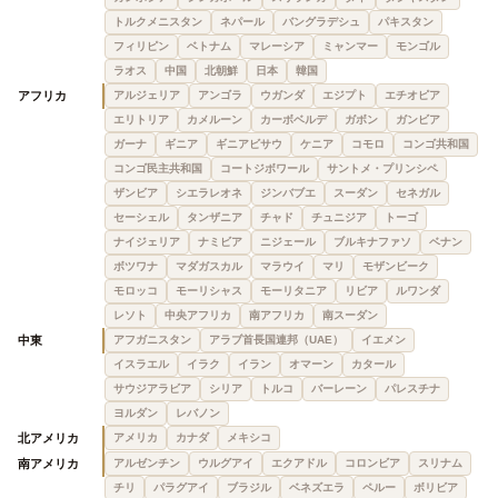
トルクメニスタン
ネパール
バングラデシュ
パキスタン
フィリピン
ベトナム
マレーシア
ミャンマー
モンゴル
ラオス
中国
北朝鮮
日本
韓国
アフリカ
アルジェリア
アンゴラ
ウガンダ
エジプト
エチオピア
エリトリア
カメルーン
カーボベルデ
ガボン
ガンビア
ガーナ
ギニア
ギニアビサウ
ケニア
コモロ
コンゴ共和国
コンゴ民主共和国
コートジボワール
サントメ・プリンシペ
ザンビア
シエラレオネ
ジンバブエ
スーダン
セネガル
セーシェル
タンザニア
チャド
チュニジア
トーゴ
ナイジェリア
ナミビア
ニジェール
ブルキナファソ
ベナン
ボツワナ
マダガスカル
マラウイ
マリ
モザンビーク
モロッコ
モーリシャス
モーリタニア
リビア
ルワンダ
レソト
中央アフリカ
南アフリカ
南スーダン
中東
アフガニスタン
アラブ首長国連邦（UAE）
イエメン
イスラエル
イラク
イラン
オマーン
カタール
サウジアラビア
シリア
トルコ
バーレーン
パレスチナ
ヨルダン
レバノン
北アメリカ
アメリカ
カナダ
メキシコ
南アメリカ
アルゼンチン
ウルグアイ
エクアドル
コロンビア
スリナム
チリ
パラグアイ
ブラジル
ベネズエラ
ペルー
ボリビア