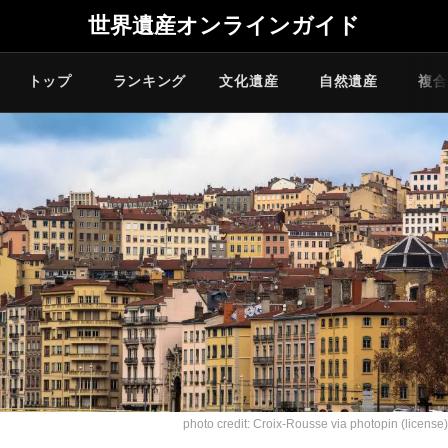
世界遺産オンラインガイド
トップ
ランキング
文化遺産
自然遺産
複合
photo credit:
Croix-Rousse
via
photopin
(license)