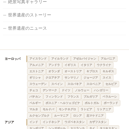
絶景写真ギャラリー
世界遺産のストーリー
世界遺産のニュース
ヨーロッパ
アイスランド
アイルランド
アゼルバイジャン
アルバニア
アルメニア
アンドラ
イギリス
イタリア
ウクライナ
エストニア
オランダ
オーストリア
キプロス
キルギス
ギリシャ
クロアチア
サンマリノ
ジョージア
スイス
スウェーデン
スペイン
スロバキア
スロベニア
セルビア
チェコ
デンマーク
ドイツ
ノルウェー
ハンガリー
バチカン
フィンランド
フランス
ブルガリア
ベラルーシ
ベルギー
ボスニア・ヘルツェゴビナ
ポルトガル
ポーランド
マルタ
モルドバ
モンテネグロ
ラトビア
リトアニア
ルクセンブルク
ルーマニア
ロシア
北マケドニア
アジア
インド
インドネシア
ウズベキスタン
カザフスタン
カンボジア
シンガポール
スリランカ
タイ
タジキスタン