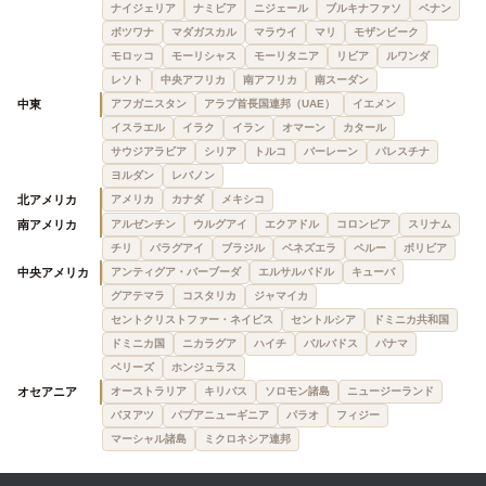
ナイジェリア
ナミビア
ニジェール
ブルキナファソ
ベナン
ボツワナ
マダガスカル
マラウイ
マリ
モザンビーク
モロッコ
モーリシャス
モーリタニア
リビア
ルワンダ
レソト
中央アフリカ
南アフリカ
南スーダン
中東
アフガニスタン
アラブ首長国連邦（UAE）
イエメン
イスラエル
イラク
イラン
オマーン
カタール
サウジアラビア
シリア
トルコ
バーレーン
パレスチナ
ヨルダン
レバノン
北アメリカ
アメリカ
カナダ
メキシコ
南アメリカ
アルゼンチン
ウルグアイ
エクアドル
コロンビア
スリナム
チリ
パラグアイ
ブラジル
ベネズエラ
ペルー
ボリビア
中央アメリカ
アンティグア・バーブーダ
エルサルバドル
キューバ
グアテマラ
コスタリカ
ジャマイカ
セントクリストファー・ネイビス
セントルシア
ドミニカ共和国
ドミニカ国
ニカラグア
ハイチ
バルバドス
パナマ
ベリーズ
ホンジュラス
オセアニア
オーストラリア
キリバス
ソロモン諸島
ニュージーランド
バヌアツ
パプアニューギニア
パラオ
フィジー
マーシャル諸島
ミクロネシア連邦