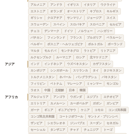
アルメニア
アンドラ
イギリス
イタリア
ウクライナ
エストニア
オランダ
オーストリア
キプロス
キルギス
ギリシャ
クロアチア
サンマリノ
ジョージア
スイス
スウェーデン
スペイン
スロバキア
スロベニア
セルビア
チェコ
デンマーク
ドイツ
ノルウェー
ハンガリー
バチカン
フィンランド
フランス
ブルガリア
ベラルーシ
ベルギー
ボスニア・ヘルツェゴビナ
ポルトガル
ポーランド
マルタ
モルドバ
モンテネグロ
ラトビア
リトアニア
ルクセンブルク
ルーマニア
ロシア
北マケドニア
アジア
インド
インドネシア
ウズベキスタン
カザフスタン
カンボジア
シンガポール
スリランカ
タイ
タジキスタン
トルクメニスタン
ネパール
バングラデシュ
パキスタン
フィリピン
ベトナム
マレーシア
ミャンマー
モンゴル
ラオス
中国
北朝鮮
日本
韓国
アフリカ
アルジェリア
アンゴラ
ウガンダ
エジプト
エチオピア
エリトリア
カメルーン
カーボベルデ
ガボン
ガンビア
ガーナ
ギニア
ギニアビサウ
ケニア
コモロ
コンゴ共和国
コンゴ民主共和国
コートジボワール
サントメ・プリンシペ
ザンビア
シエラレオネ
ジンバブエ
スーダン
セネガル
セーシェル
タンザニア
チャド
チュニジア
トーゴ