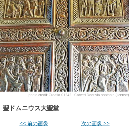
photo credit:
Croatia-01242 - Carved Door
via
photopin
(license)
聖ドムニウス大聖堂
<< 前の画像
次の画像 >>