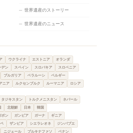
世界遺産のストーリー
世界遺産のニュース
ア
ウクライナ
エストニア
オランダ
ーデン
スペイン
スロバキア
スロベニア
ブルガリア
ベラルーシ
ベルギー
アニア
ルクセンブルク
ルーマニア
ロシア
タジキスタン
トルクメニスタン
ネパール
国
北朝鮮
日本
韓国
ガボン
ガンビア
ガーナ
ギニア
ペ
ザンビア
シエラレオネ
ジンバブエ
ニジェール
ブルキナファソ
ベナン