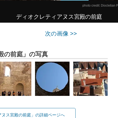
photo credit:
Diocletian P
ディオクレティアヌス宮殿の前庭
次の画像 >>
殿の前庭」の写真
アヌス宮殿の前庭」の詳細ページへ