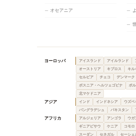
オセアニア
ヨーロッパ
アイスランド
アイルランド
オーストリア
キプロス
キル
セルビア
チェコ
デンマーク
ボスニア・ヘルツェゴビナ
ポル
北マケドニア
アジア
インド
インドネシア
ウズベ
バングラデシュ
パキスタン
アフリカ
アルジェリア
アンゴラ
ウガ
ギニアビサウ
ケニア
コモロ
スーダン
セネガル
セーシェ