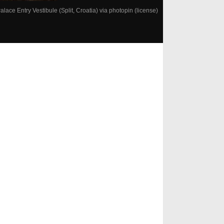
alace Entry Vestibule (Split, Croatia)
via
photopin
(license)