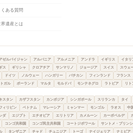
よくある質問
世界遺産とは
アゼルバイジャン
アルバニア
アルメニア
アンドラ
イギリス
イタリ
ギス
ギリシャ
クロアチア
サンマリノ
ジョージア
スイス
スウェ
ドイツ
ノルウェー
ハンガリー
バチカン
フィンランド
フランス
トガル
ポーランド
マルタ
モルドバ
モンテネグロ
ラトビア
リト
キスタン
カザフスタン
カンボジア
シンガポール
スリランカ
タイ
フィリピン
ベトナム
マレーシア
ミャンマー
モンゴル
ラオス
中
ンダ
エジプト
エチオピア
エリトリア
カメルーン
カーボベルデ
コンゴ共和国
コンゴ民主共和国
コートジボワール
サントメ・プリンシ
ル
タンザニア
チャド
チュニジア
トーゴ
ナイジェリア
ナミビア