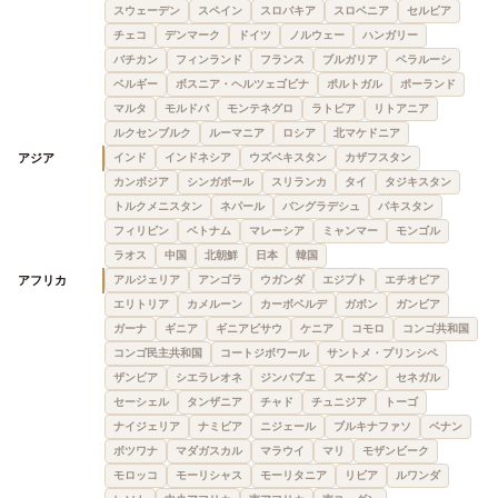
スウェーデン
スペイン
スロバキア
スロベニア
セルビア
チェコ
デンマーク
ドイツ
ノルウェー
ハンガリー
バチカン
フィンランド
フランス
ブルガリア
ベラルーシ
ベルギー
ボスニア・ヘルツェゴビナ
ポルトガル
ポーランド
マルタ
モルドバ
モンテネグロ
ラトビア
リトアニア
ルクセンブルク
ルーマニア
ロシア
北マケドニア
アジア
インド
インドネシア
ウズベキスタン
カザフスタン
カンボジア
シンガポール
スリランカ
タイ
タジキスタン
トルクメニスタン
ネパール
バングラデシュ
パキスタン
フィリピン
ベトナム
マレーシア
ミャンマー
モンゴル
ラオス
中国
北朝鮮
日本
韓国
アフリカ
アルジェリア
アンゴラ
ウガンダ
エジプト
エチオピア
エリトリア
カメルーン
カーボベルデ
ガボン
ガンビア
ガーナ
ギニア
ギニアビサウ
ケニア
コモロ
コンゴ共和国
コンゴ民主共和国
コートジボワール
サントメ・プリンシペ
ザンビア
シエラレオネ
ジンバブエ
スーダン
セネガル
セーシェル
タンザニア
チャド
チュニジア
トーゴ
ナイジェリア
ナミビア
ニジェール
ブルキナファソ
ベナン
ボツワナ
マダガスカル
マラウイ
マリ
モザンビーク
モロッコ
モーリシャス
モーリタニア
リビア
ルワンダ