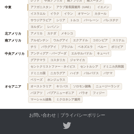
レソト
中央アフリカ
南アフリカ
南スーダン
中東
アフガニスタン
アラブ首長国連邦（UAE）
イエメン
イスラエル
イラク
イラン
オマーン
カタール
サウジアラビア
シリア
トルコ
バーレーン
パレスチナ
ヨルダン
レバノン
北アメリカ
アメリカ
カナダ
メキシコ
南アメリカ
アルゼンチン
ウルグアイ
エクアドル
コロンビア
スリナム
チリ
パラグアイ
ブラジル
ベネズエラ
ペルー
ボリビア
中央アメリカ
アンティグア・バーブーダ
エルサルバドル
キューバ
グアテマラ
コスタリカ
ジャマイカ
セントクリストファー・ネイビス
セントルシア
ドミニカ共和国
ドミニカ国
ニカラグア
ハイチ
バルバドス
パナマ
ベリーズ
ホンジュラス
オセアニア
オーストラリア
キリバス
ソロモン諸島
ニュージーランド
バヌアツ
パプアニューギニア
パラオ
フィジー
マーシャル諸島
ミクロネシア連邦
お問い合わせ
｜
プライバシーポリシー