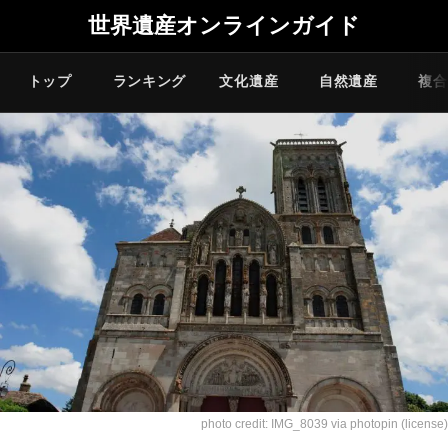
世界遺産オンラインガイド
トップ
ランキング
文化遺産
自然遺産
複合
photo credit:
IMG_8039
via
photopin
(license)