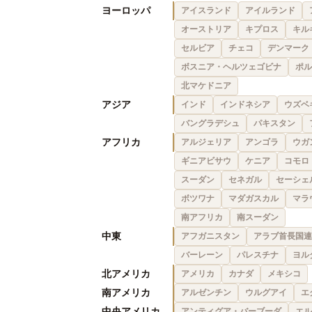
ヨーロッパ
アイスランド
アイルランド
オーストリア
キプロス
キル
セルビア
チェコ
デンマーク
ボスニア・ヘルツェゴビナ
ポル
北マケドニア
アジア
インド
インドネシア
ウズベ
バングラデシュ
パキスタン
アフリカ
アルジェリア
アンゴラ
ウガ
ギニアビサウ
ケニア
コモロ
スーダン
セネガル
セーシェ
ボツワナ
マダガスカル
マラ
南アフリカ
南スーダン
中東
アフガニスタン
アラブ首長国連
バーレーン
パレスチナ
ヨル
北アメリカ
アメリカ
カナダ
メキシコ
南アメリカ
アルゼンチン
ウルグアイ
エ
中央アメリカ
アンティグア・バーブーダ
エル