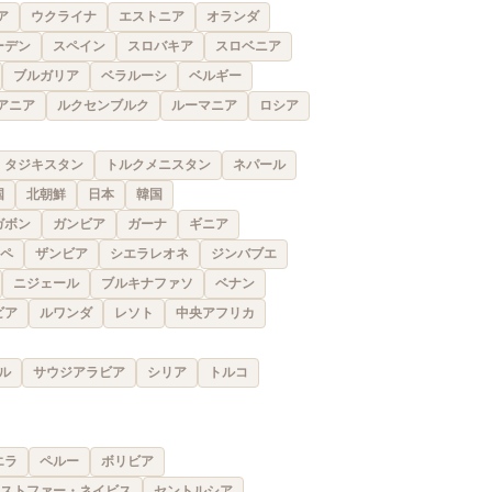
ア
ウクライナ
エストニア
オランダ
ーデン
スペイン
スロバキア
スロベニア
ブルガリア
ベラルーシ
ベルギー
アニア
ルクセンブルク
ルーマニア
ロシア
タジキスタン
トルクメニスタン
ネパール
国
北朝鮮
日本
韓国
ガボン
ガンビア
ガーナ
ギニア
ペ
ザンビア
シエラレオネ
ジンバブエ
ニジェール
ブルキナファソ
ベナン
ビア
ルワンダ
レソト
中央アフリカ
ル
サウジアラビア
シリア
トルコ
エラ
ペルー
ボリビア
ストファー・ネイビス
セントルシア