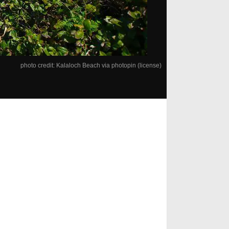
photo credit:
Kalaloch Beach
via
photopin
(license)