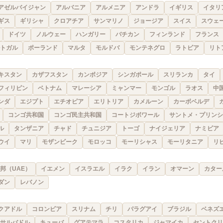
アゼルバイジャン
アルバニア
アルメニア
アンドラ
イギリス
イタリ
ギス
ギリシャ
クロアチア
サンマリノ
ジョージア
スイス
スウェ
ドイツ
ノルウェー
ハンガリー
バチカン
フィンランド
フランス
トガル
ポーランド
マルタ
モルドバ
モンテネグロ
ラトビア
リト
キスタン
カザフスタン
カンボジア
シンガポール
スリランカ
タイ
フィリピン
ベトナム
マレーシア
ミャンマー
モンゴル
ラオス
中
ンダ
エジプト
エチオピア
エリトリア
カメルーン
カーボベルデ
コンゴ共和国
コンゴ民主共和国
コートジボワール
サントメ・プリンシ
ル
タンザニア
チャド
チュニジア
トーゴ
ナイジェリア
ナミビア
ウイ
マリ
モザンビーク
モロッコ
モーリシャス
モーリタニア
リ
邦（UAE）
イエメン
イスラエル
イラク
イラン
オマーン
カター
ダン
レバノン
クアドル
コロンビア
スリナム
チリ
パラグアイ
ブラジル
ベネズ
サルバドル
キューバ
グアテマラ
コスタリカ
ジャマイカ
セントクリ