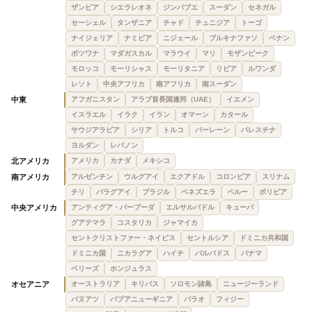
ザンビア
シエラレオネ
ジンバブエ
スーダン
セネガル
セーシェル
タンザニア
チャド
チュニジア
トーゴ
ナイジェリア
ナミビア
ニジェール
ブルキナファソ
ベナン
ボツワナ
マダガスカル
マラウイ
マリ
モザンビーク
モロッコ
モーリシャス
モーリタニア
リビア
ルワンダ
レソト
中央アフリカ
南アフリカ
南スーダン
中東
アフガニスタン
アラブ首長国連邦（UAE）
イエメン
イスラエル
イラク
イラン
オマーン
カタール
サウジアラビア
シリア
トルコ
バーレーン
パレスチナ
ヨルダン
レバノン
北アメリカ
アメリカ
カナダ
メキシコ
南アメリカ
アルゼンチン
ウルグアイ
エクアドル
コロンビア
スリナム
チリ
パラグアイ
ブラジル
ベネズエラ
ペルー
ボリビア
中央アメリカ
アンティグア・バーブーダ
エルサルバドル
キューバ
グアテマラ
コスタリカ
ジャマイカ
セントクリストファー・ネイビス
セントルシア
ドミニカ共和国
ドミニカ国
ニカラグア
ハイチ
バルバドス
パナマ
ベリーズ
ホンジュラス
オセアニア
オーストラリア
キリバス
ソロモン諸島
ニュージーランド
バヌアツ
パプアニューギニア
パラオ
フィジー