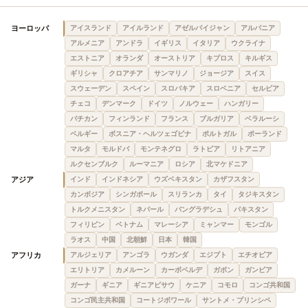
ヨーロッパ
アイスランド
アイルランド
アゼルバイジャン
アルバニア
アルメニア
アンドラ
イギリス
イタリア
ウクライナ
エストニア
オランダ
オーストリア
キプロス
キルギス
ギリシャ
クロアチア
サンマリノ
ジョージア
スイス
スウェーデン
スペイン
スロバキア
スロベニア
セルビア
チェコ
デンマーク
ドイツ
ノルウェー
ハンガリー
バチカン
フィンランド
フランス
ブルガリア
ベラルーシ
ベルギー
ボスニア・ヘルツェゴビナ
ポルトガル
ポーランド
マルタ
モルドバ
モンテネグロ
ラトビア
リトアニア
ルクセンブルク
ルーマニア
ロシア
北マケドニア
アジア
インド
インドネシア
ウズベキスタン
カザフスタン
カンボジア
シンガポール
スリランカ
タイ
タジキスタン
トルクメニスタン
ネパール
バングラデシュ
パキスタン
フィリピン
ベトナム
マレーシア
ミャンマー
モンゴル
ラオス
中国
北朝鮮
日本
韓国
アフリカ
アルジェリア
アンゴラ
ウガンダ
エジプト
エチオピア
エリトリア
カメルーン
カーボベルデ
ガボン
ガンビア
ガーナ
ギニア
ギニアビサウ
ケニア
コモロ
コンゴ共和国
コンゴ民主共和国
コートジボワール
サントメ・プリンシペ