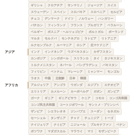
ギリシャ
クロアチア
サンマリノ
ジョージア
スイス
スウェーデン
スペイン
スロバキア
スロベニア
セルビア
チェコ
デンマーク
ドイツ
ノルウェー
ハンガリー
バチカン
フィンランド
フランス
ブルガリア
ベラルーシ
ベルギー
ボスニア・ヘルツェゴビナ
ポルトガル
ポーランド
マルタ
モルドバ
モンテネグロ
ラトビア
リトアニア
ルクセンブルク
ルーマニア
ロシア
北マケドニア
アジア
インド
インドネシア
ウズベキスタン
カザフスタン
カンボジア
シンガポール
スリランカ
タイ
タジキスタン
トルクメニスタン
ネパール
バングラデシュ
パキスタン
フィリピン
ベトナム
マレーシア
ミャンマー
モンゴル
ラオス
中国
北朝鮮
日本
韓国
アフリカ
アルジェリア
アンゴラ
ウガンダ
エジプト
エチオピア
エリトリア
カメルーン
カーボベルデ
ガボン
ガンビア
ガーナ
ギニア
ギニアビサウ
ケニア
コモロ
コンゴ共和国
コンゴ民主共和国
コートジボワール
サントメ・プリンシペ
ザンビア
シエラレオネ
ジンバブエ
スーダン
セネガル
セーシェル
タンザニア
チャド
チュニジア
トーゴ
ナイジェリア
ナミビア
ニジェール
ブルキナファソ
ベナン
ボツワナ
マダガスカル
マラウイ
マリ
モザンビーク