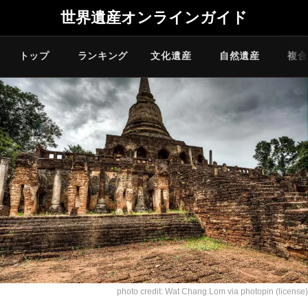
世界遺産オンラインガイド
トップ
ランキング
文化遺産
自然遺産
複合
photo credit:
Wat Chang Lom
via
photopin
(license)