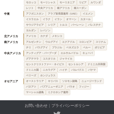
モロッコ
モーリシャス
モーリタニア
リビア
ルワンダ
レソト
中央アフリカ
南アフリカ
南スーダン
中東
アフガニスタン
アラブ首長国連邦（UAE）
イエメン
イスラエル
イラク
イラン
オマーン
カタール
サウジアラビア
シリア
トルコ
バーレーン
パレスチナ
ヨルダン
レバノン
北アメリカ
アメリカ
カナダ
メキシコ
南アメリカ
アルゼンチン
ウルグアイ
エクアドル
コロンビア
スリナム
チリ
パラグアイ
ブラジル
ベネズエラ
ペルー
ボリビア
中央アメリカ
アンティグア・バーブーダ
エルサルバドル
キューバ
グアテマラ
コスタリカ
ジャマイカ
セントクリストファー・ネイビス
セントルシア
ドミニカ共和国
ドミニカ国
ニカラグア
ハイチ
バルバドス
パナマ
ベリーズ
ホンジュラス
オセアニア
オーストラリア
キリバス
ソロモン諸島
ニュージーランド
バヌアツ
パプアニューギニア
パラオ
フィジー
マーシャル諸島
ミクロネシア連邦
お問い合わせ
｜
プライバシーポリシー