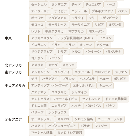
セーシェル
タンザニア
チャド
チュニジア
トーゴ
ナイジェリア
ナミビア
ニジェール
ブルキナファソ
ベナン
ボツワナ
マダガスカル
マラウイ
マリ
モザンビーク
モロッコ
モーリシャス
モーリタニア
リビア
ルワンダ
レソト
中央アフリカ
南アフリカ
南スーダン
中東
アフガニスタン
アラブ首長国連邦（UAE）
イエメン
イスラエル
イラク
イラン
オマーン
カタール
サウジアラビア
シリア
トルコ
バーレーン
パレスチナ
ヨルダン
レバノン
北アメリカ
アメリカ
カナダ
メキシコ
南アメリカ
アルゼンチン
ウルグアイ
エクアドル
コロンビア
スリナム
チリ
パラグアイ
ブラジル
ベネズエラ
ペルー
ボリビア
中央アメリカ
アンティグア・バーブーダ
エルサルバドル
キューバ
グアテマラ
コスタリカ
ジャマイカ
セントクリストファー・ネイビス
セントルシア
ドミニカ共和国
ドミニカ国
ニカラグア
ハイチ
バルバドス
パナマ
ベリーズ
ホンジュラス
オセアニア
オーストラリア
キリバス
ソロモン諸島
ニュージーランド
バヌアツ
パプアニューギニア
パラオ
フィジー
マーシャル諸島
ミクロネシア連邦