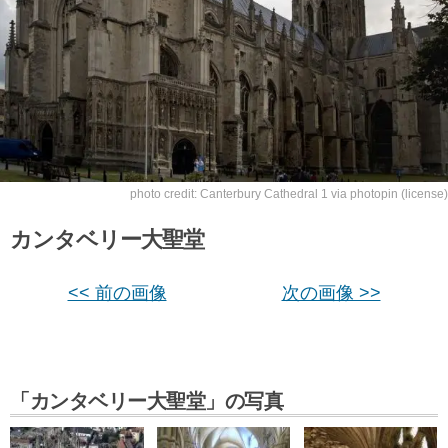
photo credit:
Canterbury Cathedral 1
via
photopin
(license)
カンタベリー大聖堂
<< 前の画像
次の画像 >>
「カンタベリー大聖堂」の写真