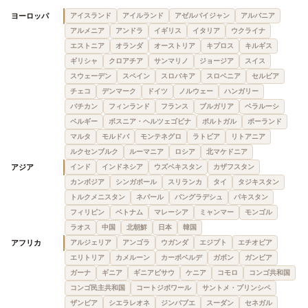
ヨーロッパ
アイスランド
アイルランド
アゼルバイジャン
アルバニア
アルメニア
アンドラ
イギリス
イタリア
ウクライナ
エストニア
オランダ
オーストリア
キプロス
キルギス
ギリシャ
クロアチア
サンマリノ
ジョージア
スイス
スウェーデン
スペイン
スロバキア
スロベニア
セルビア
チェコ
デンマーク
ドイツ
ノルウェー
ハンガリー
バチカン
フィンランド
フランス
ブルガリア
ベラルーシ
ベルギー
ボスニア・ヘルツェゴビナ
ポルトガル
ポーランド
マルタ
モルドバ
モンテネグロ
ラトビア
リトアニア
ルクセンブルク
ルーマニア
ロシア
北マケドニア
アジア
インド
インドネシア
ウズベキスタン
カザフスタン
カンボジア
シンガポール
スリランカ
タイ
タジキスタン
トルクメニスタン
ネパール
バングラデシュ
パキスタン
フィリピン
ベトナム
マレーシア
ミャンマー
モンゴル
ラオス
中国
北朝鮮
日本
韓国
アフリカ
アルジェリア
アンゴラ
ウガンダ
エジプト
エチオピア
エリトリア
カメルーン
カーボベルデ
ガボン
ガンビア
ガーナ
ギニア
ギニアビサウ
ケニア
コモロ
コンゴ共和国
コンゴ民主共和国
コートジボワール
サントメ・プリンシペ
ザンビア
シエラレオネ
ジンバブエ
スーダン
セネガル