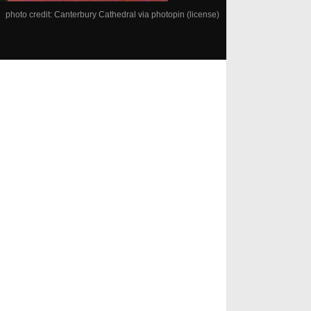
photo credit:
Canterbury Cathedral
via
photopin
(license)