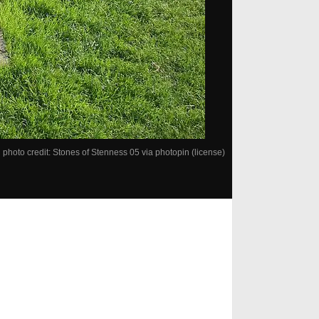
photo credit:
Stones of Stenness 05
via
photopin
(license)