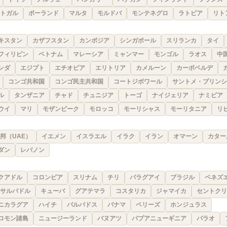
トガル
ポーランド
マルタ
モルドバ
モンテネグロ
ラトビア
リト
キスタン
カザフスタン
カンボジア
シンガポール
スリランカ
タイ
フィリピン
ベトナム
マレーシア
ミャンマー
モンゴル
ラオス
中
ンダ
エジプト
エチオピア
エリトリア
カメルーン
カーボベルデ
コンゴ共和国
コンゴ民主共和国
コートジボワール
サントメ・プリンシ
ル
タンザニア
チャド
チュニジア
トーゴ
ナイジェリア
ナミビア
ウイ
マリ
モザンビーク
モロッコ
モーリシャス
モーリタニア
リ
邦（UAE）
イエメン
イスラエル
イラク
イラン
オマーン
カター
ダン
レバノン
クアドル
コロンビア
スリナム
チリ
パラグアイ
ブラジル
ベネズ
サルバドル
キューバ
グアテマラ
コスタリカ
ジャマイカ
セントクリ
ニカラグア
ハイチ
バルバドス
パナマ
ベリーズ
ホンジュラス
ロモン諸島
ニュージーランド
バヌアツ
パプアニューギニア
パラオ