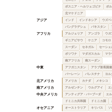
ボスニア・ヘルツェゴビナ
ポル
北マケドニア
アジア
インド
インドネシア
ウズベ
バングラデシュ
パキスタン
アフリカ
アルジェリア
アンゴラ
ウガ
ギニアビサウ
ケニア
コモロ
スーダン
セネガル
セーシェ
ボツワナ
マダガスカル
マラ
南アフリカ
南スーダン
中東
アフガニスタン
アラブ首長国連
バーレーン
パレスチナ
ヨル
北アメリカ
アメリカ
カナダ
メキシコ
南アメリカ
アルゼンチン
ウルグアイ
エ
中央アメリカ
アンティグア・バーブーダ
エル
ドミニカ共和国
ドミニカ国
オセアニア
オーストラリア
キリバス
ソ