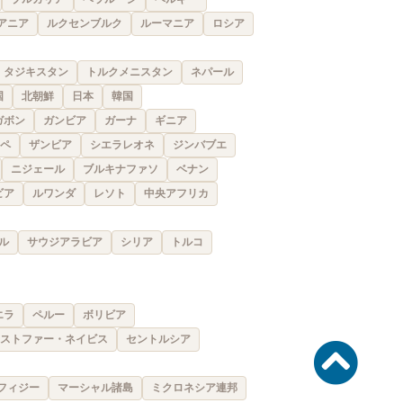
アニア
ルクセンブルク
ルーマニア
ロシア
タジキスタン
トルクメニスタン
ネパール
国
北朝鮮
日本
韓国
ガボン
ガンビア
ガーナ
ギニア
ペ
ザンビア
シエラレオネ
ジンバブエ
ニジェール
ブルキナファソ
ベナン
ビア
ルワンダ
レソト
中央アフリカ
ル
サウジアラビア
シリア
トルコ
エラ
ペルー
ボリビア
ストファー・ネイビス
セントルシア
フィジー
マーシャル諸島
ミクロネシア連邦