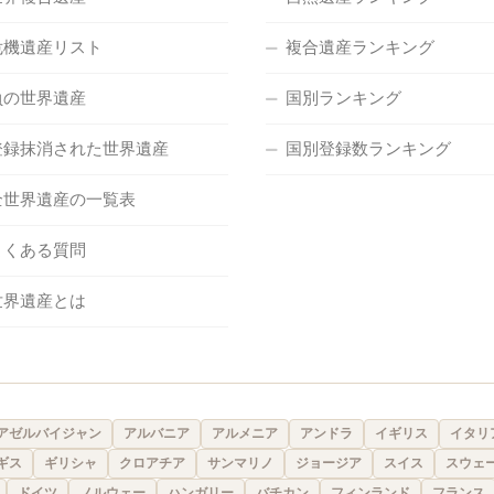
危機遺産リスト
複合遺産ランキング
負の世界遺産
国別ランキング
登録抹消された世界遺産
国別登録数ランキング
全世界遺産の一覧表
よくある質問
世界遺産とは
アゼルバイジャン
アルバニア
アルメニア
アンドラ
イギリス
イタリ
ギス
ギリシャ
クロアチア
サンマリノ
ジョージア
スイス
スウェ
ドイツ
ノルウェー
ハンガリー
バチカン
フィンランド
フランス