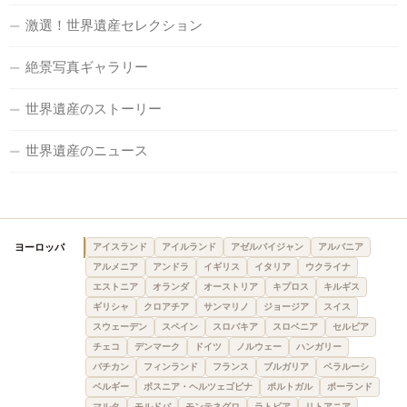
激選！世界遺産セレクション
絶景写真ギャラリー
世界遺産のストーリー
世界遺産のニュース
ヨーロッパ
アイスランド
アイルランド
アゼルバイジャン
アルバニア
アルメニア
アンドラ
イギリス
イタリア
ウクライナ
エストニア
オランダ
オーストリア
キプロス
キルギス
ギリシャ
クロアチア
サンマリノ
ジョージア
スイス
スウェーデン
スペイン
スロバキア
スロベニア
セルビア
チェコ
デンマーク
ドイツ
ノルウェー
ハンガリー
バチカン
フィンランド
フランス
ブルガリア
ベラルーシ
ベルギー
ボスニア・ヘルツェゴビナ
ポルトガル
ポーランド
マルタ
モルドバ
モンテネグロ
ラトビア
リトアニア