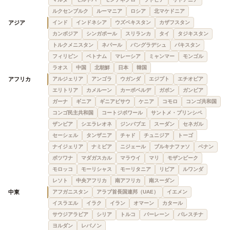
ルクセンブルク
ルーマニア
ロシア
北マケドニア
アジア
インド
インドネシア
ウズベキスタン
カザフスタン
カンボジア
シンガポール
スリランカ
タイ
タジキスタン
トルクメニスタン
ネパール
バングラデシュ
パキスタン
フィリピン
ベトナム
マレーシア
ミャンマー
モンゴル
ラオス
中国
北朝鮮
日本
韓国
アフリカ
アルジェリア
アンゴラ
ウガンダ
エジプト
エチオピア
エリトリア
カメルーン
カーボベルデ
ガボン
ガンビア
ガーナ
ギニア
ギニアビサウ
ケニア
コモロ
コンゴ共和国
コンゴ民主共和国
コートジボワール
サントメ・プリンシペ
ザンビア
シエラレオネ
ジンバブエ
スーダン
セネガル
セーシェル
タンザニア
チャド
チュニジア
トーゴ
ナイジェリア
ナミビア
ニジェール
ブルキナファソ
ベナン
ボツワナ
マダガスカル
マラウイ
マリ
モザンビーク
モロッコ
モーリシャス
モーリタニア
リビア
ルワンダ
レソト
中央アフリカ
南アフリカ
南スーダン
中東
アフガニスタン
アラブ首長国連邦（UAE）
イエメン
イスラエル
イラク
イラン
オマーン
カタール
サウジアラビア
シリア
トルコ
バーレーン
パレスチナ
ヨルダン
レバノン