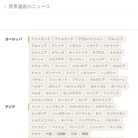
世界遺産のニュース
ヨーロッパ
アイスランド
アイルランド
アゼルバイジャン
アルバニア
アルメニア
アンドラ
イギリス
イタリア
ウクライナ
エストニア
オランダ
オーストリア
キプロス
キルギス
ギリシャ
クロアチア
サンマリノ
ジョージア
スイス
スウェーデン
スペイン
スロバキア
スロベニア
セルビア
チェコ
デンマーク
ドイツ
ノルウェー
ハンガリー
バチカン
フィンランド
フランス
ブルガリア
ベラルーシ
ベルギー
ボスニア・ヘルツェゴビナ
ポルトガル
ポーランド
マルタ
モルドバ
モンテネグロ
ラトビア
リトアニア
ルクセンブルク
ルーマニア
ロシア
北マケドニア
アジア
インド
インドネシア
ウズベキスタン
カザフスタン
カンボジア
シンガポール
スリランカ
タイ
タジキスタン
トルクメニスタン
ネパール
バングラデシュ
パキスタン
フィリピン
ベトナム
マレーシア
ミャンマー
モンゴル
ラオス
中国
北朝鮮
日本
韓国