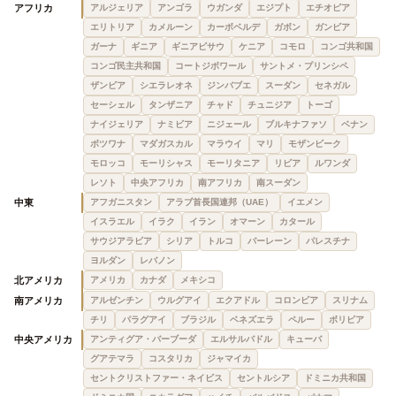
アフリカ
アルジェリア
アンゴラ
ウガンダ
エジプト
エチオピア
エリトリア
カメルーン
カーボベルデ
ガボン
ガンビア
ガーナ
ギニア
ギニアビサウ
ケニア
コモロ
コンゴ共和国
コンゴ民主共和国
コートジボワール
サントメ・プリンシペ
ザンビア
シエラレオネ
ジンバブエ
スーダン
セネガル
セーシェル
タンザニア
チャド
チュニジア
トーゴ
ナイジェリア
ナミビア
ニジェール
ブルキナファソ
ベナン
ボツワナ
マダガスカル
マラウイ
マリ
モザンビーク
モロッコ
モーリシャス
モーリタニア
リビア
ルワンダ
レソト
中央アフリカ
南アフリカ
南スーダン
中東
アフガニスタン
アラブ首長国連邦（UAE）
イエメン
イスラエル
イラク
イラン
オマーン
カタール
サウジアラビア
シリア
トルコ
バーレーン
パレスチナ
ヨルダン
レバノン
北アメリカ
アメリカ
カナダ
メキシコ
南アメリカ
アルゼンチン
ウルグアイ
エクアドル
コロンビア
スリナム
チリ
パラグアイ
ブラジル
ベネズエラ
ペルー
ボリビア
中央アメリカ
アンティグア・バーブーダ
エルサルバドル
キューバ
グアテマラ
コスタリカ
ジャマイカ
セントクリストファー・ネイビス
セントルシア
ドミニカ共和国