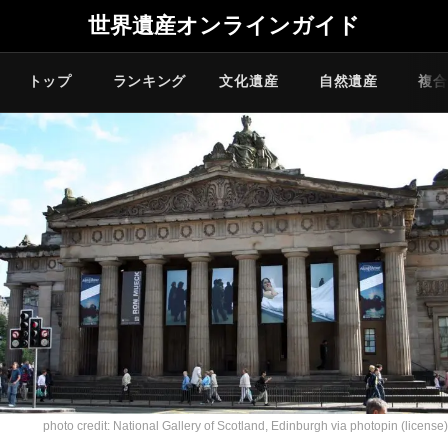
世界遺産オンラインガイド
トップ
ランキング
文化遺産
自然遺産
複合
photo credit:
National Gallery of Scotland, Edinburgh
via
photopin
(license)