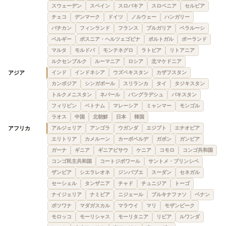
スウェーデン
スペイン
スロバキア
スロベニア
セルビア
チェコ
デンマーク
ドイツ
ノルウェー
ハンガリー
バチカン
フィンランド
フランス
ブルガリア
ベラルーシ
ベルギー
ボスニア・ヘルツェゴビナ
ポルトガル
ポーランド
マルタ
モルドバ
モンテネグロ
ラトビア
リトアニア
ルクセンブルク
ルーマニア
ロシア
北マケドニア
アジア
インド
インドネシア
ウズベキスタン
カザフスタン
カンボジア
シンガポール
スリランカ
タイ
タジキスタン
トルクメニスタン
ネパール
バングラデシュ
パキスタン
フィリピン
ベトナム
マレーシア
ミャンマー
モンゴル
ラオス
中国
北朝鮮
日本
韓国
アフリカ
アルジェリア
アンゴラ
ウガンダ
エジプト
エチオピア
エリトリア
カメルーン
カーボベルデ
ガボン
ガンビア
ガーナ
ギニア
ギニアビサウ
ケニア
コモロ
コンゴ共和国
コンゴ民主共和国
コートジボワール
サントメ・プリンシペ
ザンビア
シエラレオネ
ジンバブエ
スーダン
セネガル
セーシェル
タンザニア
チャド
チュニジア
トーゴ
ナイジェリア
ナミビア
ニジェール
ブルキナファソ
ベナン
ボツワナ
マダガスカル
マラウイ
マリ
モザンビーク
モロッコ
モーリシャス
モーリタニア
リビア
ルワンダ