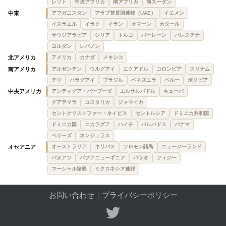
レソト
中央アフリカ
南アフリカ
南スーダン
中東
アフガニスタン
アラブ首長国連邦（UAE）
イエメン
イスラエル
イラク
イラン
オマーン
カタール
サウジアラビア
シリア
トルコ
バーレーン
パレスチナ
ヨルダン
レバノン
北アメリカ
アメリカ
カナダ
メキシコ
南アメリカ
アルゼンチン
ウルグアイ
エクアドル
コロンビア
スリナム
チリ
パラグアイ
ブラジル
ベネズエラ
ペルー
ボリビア
中央アメリカ
アンティグア・バーブーダ
エルサルバドル
キューバ
グアテマラ
コスタリカ
ジャマイカ
セントクリストファー・ネイビス
セントルシア
ドミニカ共和国
ドミニカ国
ニカラグア
ハイチ
バルバドス
パナマ
ベリーズ
ホンジュラス
オセアニア
オーストラリア
キリバス
ソロモン諸島
ニュージーランド
バヌアツ
パプアニューギニア
パラオ
フィジー
マーシャル諸島
ミクロネシア連邦
お問い合わせ
｜
プライバシーポリシー