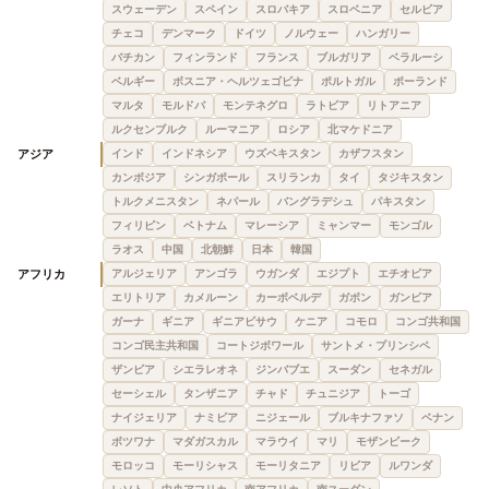
スウェーデン
スペイン
スロバキア
スロベニア
セルビア
チェコ
デンマーク
ドイツ
ノルウェー
ハンガリー
バチカン
フィンランド
フランス
ブルガリア
ベラルーシ
ベルギー
ボスニア・ヘルツェゴビナ
ポルトガル
ポーランド
マルタ
モルドバ
モンテネグロ
ラトビア
リトアニア
ルクセンブルク
ルーマニア
ロシア
北マケドニア
アジア
インド
インドネシア
ウズベキスタン
カザフスタン
カンボジア
シンガポール
スリランカ
タイ
タジキスタン
トルクメニスタン
ネパール
バングラデシュ
パキスタン
フィリピン
ベトナム
マレーシア
ミャンマー
モンゴル
ラオス
中国
北朝鮮
日本
韓国
アフリカ
アルジェリア
アンゴラ
ウガンダ
エジプト
エチオピア
エリトリア
カメルーン
カーボベルデ
ガボン
ガンビア
ガーナ
ギニア
ギニアビサウ
ケニア
コモロ
コンゴ共和国
コンゴ民主共和国
コートジボワール
サントメ・プリンシペ
ザンビア
シエラレオネ
ジンバブエ
スーダン
セネガル
セーシェル
タンザニア
チャド
チュニジア
トーゴ
ナイジェリア
ナミビア
ニジェール
ブルキナファソ
ベナン
ボツワナ
マダガスカル
マラウイ
マリ
モザンビーク
モロッコ
モーリシャス
モーリタニア
リビア
ルワンダ