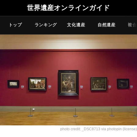
世界遺産オンラインガイド
トップ
ランキング
文化遺産
自然遺産
複合
photo credit:
_DSC8713
via
photopin
(license)