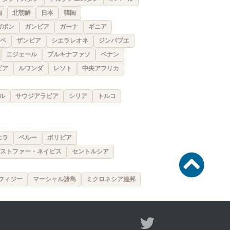
国
北朝鮮
日本
韓国
ガボン
ガンビア
ガーナ
ギニア
ペ
ザンビア
シエラレオネ
ジンバブエ
ニジェール
ブルキナファソ
ベナン
ビア
ルワンダ
レソト
中央アフリカ
ル
サウジアラビア
シリア
トルコ
エラ
ペルー
ボリビア
ストファー・ネイビス
セントルシア
フィジー
マーシャル諸島
ミクロネシア連邦