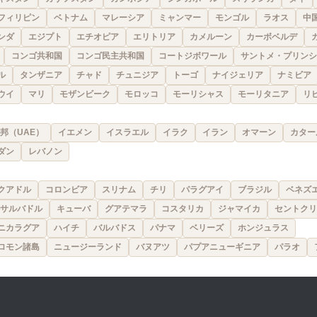
フィリピン
ベトナム
マレーシア
ミャンマー
モンゴル
ラオス
中
ンダ
エジプト
エチオピア
エリトリア
カメルーン
カーボベルデ
コンゴ共和国
コンゴ民主共和国
コートジボワール
サントメ・プリンシ
ル
タンザニア
チャド
チュニジア
トーゴ
ナイジェリア
ナミビア
ウイ
マリ
モザンビーク
モロッコ
モーリシャス
モーリタニア
リ
邦（UAE）
イエメン
イスラエル
イラク
イラン
オマーン
カター
ダン
レバノン
クアドル
コロンビア
スリナム
チリ
パラグアイ
ブラジル
ベネズ
サルバドル
キューバ
グアテマラ
コスタリカ
ジャマイカ
セントクリ
ニカラグア
ハイチ
バルバドス
パナマ
ベリーズ
ホンジュラス
ロモン諸島
ニュージーランド
バヌアツ
パプアニューギニア
パラオ