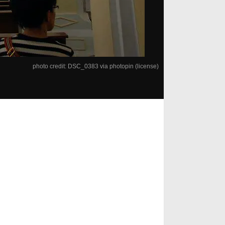
photo credit:
DSC_0383
via
photopin
(license)