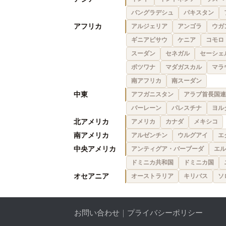
バングラデシュ
パキスタン
アフリカ
アルジェリア
アンゴラ
ウガ
ギニアビサウ
ケニア
コモロ
スーダン
セネガル
セーシェ
ボツワナ
マダガスカル
マラ
南アフリカ
南スーダン
中東
アフガニスタン
アラブ首長国連
バーレーン
パレスチナ
ヨル
北アメリカ
アメリカ
カナダ
メキシコ
南アメリカ
アルゼンチン
ウルグアイ
エ
中央アメリカ
アンティグア・バーブーダ
エル
ドミニカ共和国
ドミニカ国
オセアニア
オーストラリア
キリバス
ソ
お問い合わせ
｜
プライバシーポリシー