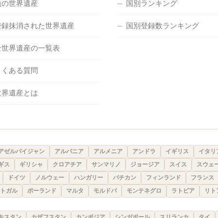
負の世界遺産
国別ランキング
登録抹消された世界遺産
国別登録数ランキング
全世界遺産の一覧表
よくある質問
世界遺産とは
アゼルバイジャン
アルバニア
アルメニア
アンドラ
イギリス
イタリ
ギス
ギリシャ
クロアチア
サンマリノ
ジョージア
スイス
スウェ
ドイツ
ノルウェー
ハンガリー
バチカン
フィンランド
フランス
トガル
ポーランド
マルタ
モルドバ
モンテネグロ
ラトビア
リト
キスタン
カザフスタン
カンボジア
シンガポール
スリランカ
タイ