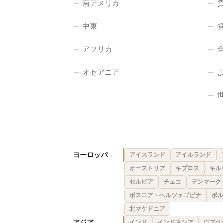
南アメリカ
中東
アフリカ
オセアニア
ヨーロッパ
アイスランド
アイルランド
オーストリア
キプロス
キル
セルビア
チェコ
デンマーク
ボスニア・ヘルツェゴビナ
ポル
北マケドニア
アジア
インド
インドネシア
ウズベ