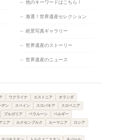
他のキーワードはこちら！
激選！世界遺産セレクション
絶景写真ギャラリー
世界遺産のストーリー
世界遺産のニュース
ア
ウクライナ
エストニア
オランダ
ーデン
スペイン
スロバキア
スロベニア
ブルガリア
ベラルーシ
ベルギー
アニア
ルクセンブルク
ルーマニア
ロシア
タジキスタン
トルクメニスタン
ネパール