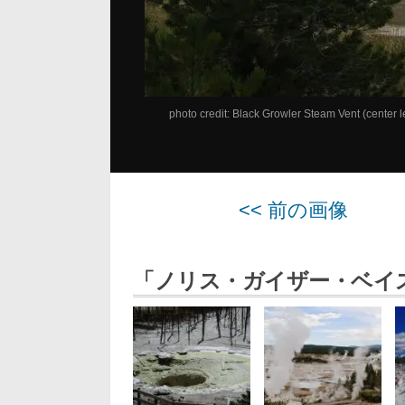
photo credit:
Black Growler Steam Vent (center l
<< 前の画像
「ノリス・ガイザー・ベイ