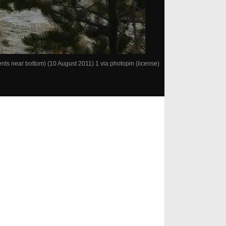
ents near bottom) (10 August 2011) 1
via
photopin
(license)