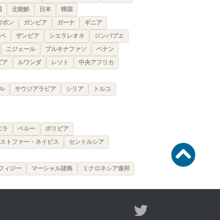
国
北朝鮮
日本
韓国
ガボン
ガンビア
ガーナ
ギニア
ペ
ザンビア
シエラレオネ
ジンバブエ
ニジェール
ブルキナファソ
ベナン
ビア
ルワンダ
レソト
中央アフリカ
ル
サウジアラビア
シリア
トルコ
エラ
ペルー
ボリビア
ストファー・ネイビス
セントルシア
フィジー
マーシャル諸島
ミクロネシア連邦