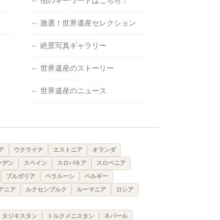
他のキーワードはこちら！
激選！世界遺産セレクション
絶景写真ギャラリー
世界遺産のストーリー
世界遺産のニュース
ア
ウクライナ
エストニア
オランダ
ーデン
スペイン
スロバキア
スロベニア
ブルガリア
ベラルーシ
ベルギー
アニア
ルクセンブルク
ルーマニア
ロシア
タジキスタン
トルクメニスタン
ネパール