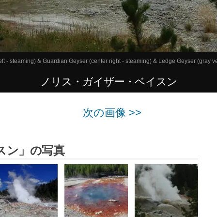
eft - steaming) & Guardian Geyser (center right - steaming) & Ledge Geyser (gray v
ノリス・ガイザー・ベイスン
次の画像 >>
スン」の写真