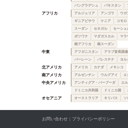
バングラデシュ
パキスタン
アフリカ
アルジェリア
アンゴラ
ウガ
ギニアビサウ
ケニア
コモロ
スーダン
セネガル
セーシェ
ボツワナ
マダガスカル
マラ
南アフリカ
南スーダン
中東
アフガニスタン
アラブ首長国連
バーレーン
パレスチナ
ヨル
北アメリカ
アメリカ
カナダ
メキシコ
南アメリカ
アルゼンチン
ウルグアイ
エ
中央アメリカ
アンティグア・バーブーダ
エル
ドミニカ共和国
ドミニカ国
オセアニア
オーストラリア
キリバス
ソ
お問い合わせ
｜
プライバシーポリシー