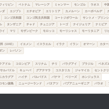
フィリピン
ベトナム
マレーシア
ミャンマー
モンゴル
ラオス
中
ンダ
エジプト
エチオピア
エリトリア
カメルーン
カーボベルデ
コンゴ共和国
コンゴ民主共和国
コートジボワール
サントメ・プリンシ
ル
タンザニア
チャド
チュニジア
トーゴ
ナイジェリア
ナミビア
ウイ
マリ
モザンビーク
モロッコ
モーリシャス
モーリタニア
リ
邦（UAE）
イエメン
イスラエル
イラク
イラン
オマーン
カター
ダン
レバノン
クアドル
コロンビア
スリナム
チリ
パラグアイ
ブラジル
ベネズ
サルバドル
キューバ
グアテマラ
コスタリカ
ジャマイカ
セントクリ
ニカラグア
ハイチ
バルバドス
パナマ
ベリーズ
ホンジュラス
ロモン諸島
ニュージーランド
バヌアツ
パプアニューギニア
パラオ