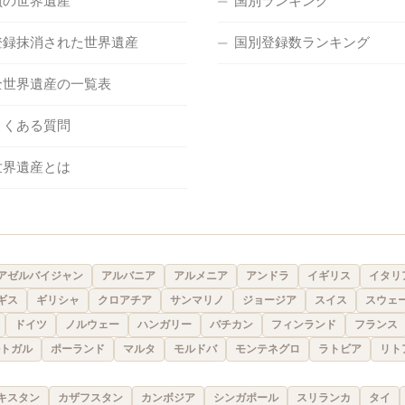
負の世界遺産
国別ランキング
登録抹消された世界遺産
国別登録数ランキング
全世界遺産の一覧表
よくある質問
世界遺産とは
アゼルバイジャン
アルバニア
アルメニア
アンドラ
イギリス
イタリ
ギス
ギリシャ
クロアチア
サンマリノ
ジョージア
スイス
スウェ
ドイツ
ノルウェー
ハンガリー
バチカン
フィンランド
フランス
トガル
ポーランド
マルタ
モルドバ
モンテネグロ
ラトビア
リト
キスタン
カザフスタン
カンボジア
シンガポール
スリランカ
タイ