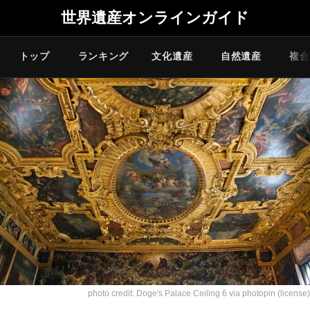
世界遺産オンラインガイド
トップ
ランキング
文化遺産
自然遺産
複合
photo credit:
Doge's Palace Ceiling 6
via
photopin
(license)