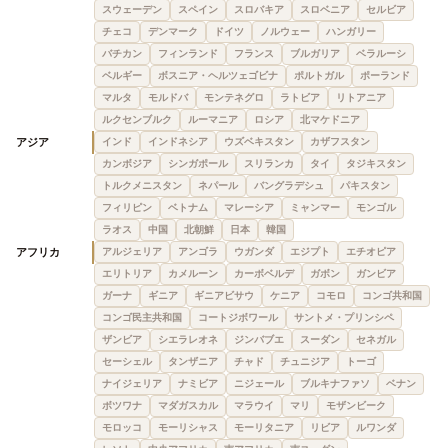
スウェーデン
スペイン
スロバキア
スロベニア
セルビア
チェコ
デンマーク
ドイツ
ノルウェー
ハンガリー
バチカン
フィンランド
フランス
ブルガリア
ベラルーシ
ベルギー
ボスニア・ヘルツェゴビナ
ポルトガル
ポーランド
マルタ
モルドバ
モンテネグロ
ラトビア
リトアニア
ルクセンブルク
ルーマニア
ロシア
北マケドニア
アジア
インド
インドネシア
ウズベキスタン
カザフスタン
カンボジア
シンガポール
スリランカ
タイ
タジキスタン
トルクメニスタン
ネパール
バングラデシュ
パキスタン
フィリピン
ベトナム
マレーシア
ミャンマー
モンゴル
ラオス
中国
北朝鮮
日本
韓国
アフリカ
アルジェリア
アンゴラ
ウガンダ
エジプト
エチオピア
エリトリア
カメルーン
カーボベルデ
ガボン
ガンビア
ガーナ
ギニア
ギニアビサウ
ケニア
コモロ
コンゴ共和国
コンゴ民主共和国
コートジボワール
サントメ・プリンシペ
ザンビア
シエラレオネ
ジンバブエ
スーダン
セネガル
セーシェル
タンザニア
チャド
チュニジア
トーゴ
ナイジェリア
ナミビア
ニジェール
ブルキナファソ
ベナン
ボツワナ
マダガスカル
マラウイ
マリ
モザンビーク
モロッコ
モーリシャス
モーリタニア
リビア
ルワンダ