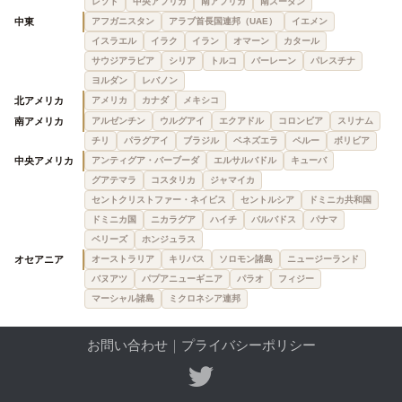
レソト
中央アフリカ
南アフリカ
南スーダン
中東
アフガニスタン
アラブ首長国連邦（UAE）
イエメン
イスラエル
イラク
イラン
オマーン
カタール
サウジアラビア
シリア
トルコ
バーレーン
パレスチナ
ヨルダン
レバノン
北アメリカ
アメリカ
カナダ
メキシコ
南アメリカ
アルゼンチン
ウルグアイ
エクアドル
コロンビア
スリナム
チリ
パラグアイ
ブラジル
ベネズエラ
ペルー
ボリビア
中央アメリカ
アンティグア・バーブーダ
エルサルバドル
キューバ
グアテマラ
コスタリカ
ジャマイカ
セントクリストファー・ネイビス
セントルシア
ドミニカ共和国
ドミニカ国
ニカラグア
ハイチ
バルバドス
パナマ
ベリーズ
ホンジュラス
オセアニア
オーストラリア
キリバス
ソロモン諸島
ニュージーランド
バヌアツ
パプアニューギニア
パラオ
フィジー
マーシャル諸島
ミクロネシア連邦
お問い合わせ
｜
プライバシーポリシー