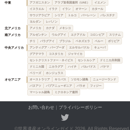
中東
アフガニスタン
アラブ首長国連邦（UAE）
イエメン
イスラエル
イラク
イラン
オマーン
カタール
サウジアラビア
シリア
トルコ
バーレーン
パレスチナ
ヨルダン
レバノン
北アメリカ
アメリカ
カナダ
メキシコ
南アメリカ
アルゼンチン
ウルグアイ
エクアドル
コロンビア
スリナム
チリ
パラグアイ
ブラジル
ベネズエラ
ペルー
ボリビア
中央アメリカ
アンティグア・バーブーダ
エルサルバドル
キューバ
グアテマラ
コスタリカ
ジャマイカ
セントクリストファー・ネイビス
セントルシア
ドミニカ共和国
ドミニカ国
ニカラグア
ハイチ
バルバドス
パナマ
ベリーズ
ホンジュラス
オセアニア
オーストラリア
キリバス
ソロモン諸島
ニュージーランド
バヌアツ
パプアニューギニア
パラオ
フィジー
マーシャル諸島
ミクロネシア連邦
お問い合わせ
｜
プライバシーポリシー
©世界遺産オンラインガイド 2026. All Rights Reserved.