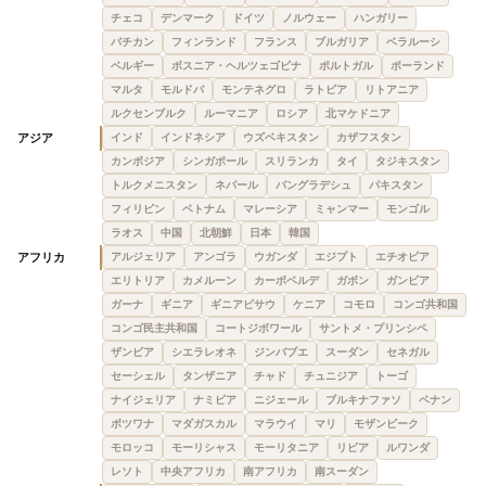
チェコ
デンマーク
ドイツ
ノルウェー
ハンガリー
バチカン
フィンランド
フランス
ブルガリア
ベラルーシ
ベルギー
ボスニア・ヘルツェゴビナ
ポルトガル
ポーランド
マルタ
モルドバ
モンテネグロ
ラトビア
リトアニア
ルクセンブルク
ルーマニア
ロシア
北マケドニア
アジア
インド
インドネシア
ウズベキスタン
カザフスタン
カンボジア
シンガポール
スリランカ
タイ
タジキスタン
トルクメニスタン
ネパール
バングラデシュ
パキスタン
フィリピン
ベトナム
マレーシア
ミャンマー
モンゴル
ラオス
中国
北朝鮮
日本
韓国
アフリカ
アルジェリア
アンゴラ
ウガンダ
エジプト
エチオピア
エリトリア
カメルーン
カーボベルデ
ガボン
ガンビア
ガーナ
ギニア
ギニアビサウ
ケニア
コモロ
コンゴ共和国
コンゴ民主共和国
コートジボワール
サントメ・プリンシペ
ザンビア
シエラレオネ
ジンバブエ
スーダン
セネガル
セーシェル
タンザニア
チャド
チュニジア
トーゴ
ナイジェリア
ナミビア
ニジェール
ブルキナファソ
ベナン
ボツワナ
マダガスカル
マラウイ
マリ
モザンビーク
モロッコ
モーリシャス
モーリタニア
リビア
ルワンダ
レソト
中央アフリカ
南アフリカ
南スーダン