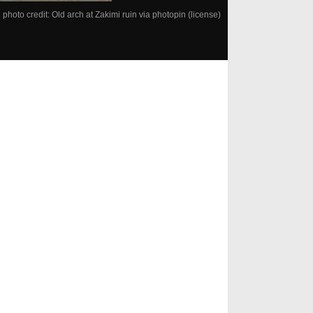
photo credit:
Old arch at Zakimi ruin
via
photopin
(license)