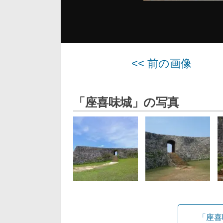
<< 前の画像
「座喜味城」の写真
「座喜