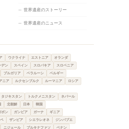
世界遺産のストーリー
世界遺産のニュース
ア
ウクライナ
エストニア
オランダ
ーデン
スペイン
スロバキア
スロベニア
ブルガリア
ベラルーシ
ベルギー
アニア
ルクセンブルク
ルーマニア
ロシア
タジキスタン
トルクメニスタン
ネパール
国
北朝鮮
日本
韓国
ガボン
ガンビア
ガーナ
ギニア
ペ
ザンビア
シエラレオネ
ジンバブエ
ニジェール
ブルキナファソ
ベナン