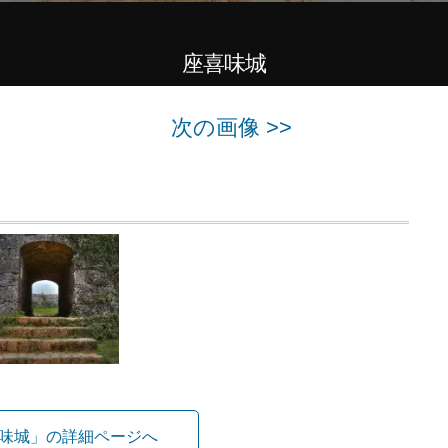
座喜味城
次の画像 >>
味城」の詳細ページへ