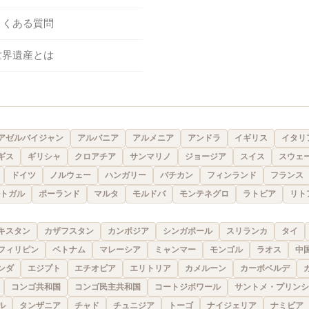
よくある質問
世界遺産とは
アゼルバイジャン
アルバニア
アルメニア
アンドラ
イギリス
イタリ
ギス
ギリシャ
クロアチア
サンマリノ
ジョージア
スイス
スウェ
ドイツ
ノルウェー
ハンガリー
バチカン
フィンランド
フランス
トガル
ポーランド
マルタ
モルドバ
モンテネグロ
ラトビア
リト
キスタン
カザフスタン
カンボジア
シンガポール
スリランカ
タイ
フィリピン
ベトナム
マレーシア
ミャンマー
モンゴル
ラオス
中
ンダ
エジプト
エチオピア
エリトリア
カメルーン
カーボベルデ
コンゴ共和国
コンゴ民主共和国
コートジボワール
サントメ・プリンシ
ル
タンザニア
チャド
チュニジア
トーゴ
ナイジェリア
ナミビア