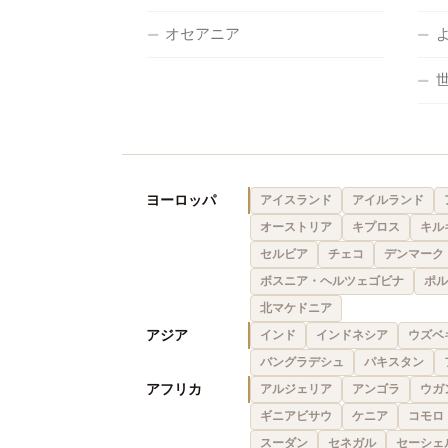
オセアニア
ヨーロッパ
アイスランド
アイルランド
オーストリア
キプロス
キル
セルビア
チェコ
デンマーク
ボスニア・ヘルツェゴビナ
ポル
北マケドニア
アジア
インド
インドネシア
ウズベ
バングラデシュ
パキスタン
アフリカ
アルジェリア
アンゴラ
ウガ
ギニアビサウ
ケニア
コモロ
スーダン
セネガル
セーシェ