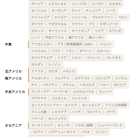
ザンビア
シエラレオネ
ジンバブエ
スーダン
セネガル
セーシェル
タンザニア
チャド
チュニジア
トーゴ
ナイジェリア
ナミビア
ニジェール
ブルキナファソ
ベナン
ボツワナ
マダガスカル
マラウイ
マリ
モザンビーク
モロッコ
モーリシャス
モーリタニア
リビア
ルワンダ
レソト
中央アフリカ
南アフリカ
南スーダン
中東
アフガニスタン
アラブ首長国連邦（UAE）
イエメン
イスラエル
イラク
イラン
オマーン
カタール
サウジアラビア
シリア
トルコ
バーレーン
パレスチナ
ヨルダン
レバノン
北アメリカ
アメリカ
カナダ
メキシコ
南アメリカ
アルゼンチン
ウルグアイ
エクアドル
コロンビア
スリナム
チリ
パラグアイ
ブラジル
ベネズエラ
ペルー
ボリビア
中央アメリカ
アンティグア・バーブーダ
エルサルバドル
キューバ
グアテマラ
コスタリカ
ジャマイカ
セントクリストファー・ネイビス
セントルシア
ドミニカ共和国
ドミニカ国
ニカラグア
ハイチ
バルバドス
パナマ
ベリーズ
ホンジュラス
オセアニア
オーストラリア
キリバス
ソロモン諸島
ニュージーランド
バヌアツ
パプアニューギニア
パラオ
フィジー