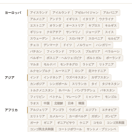
ヨーロッパ
アイスランド
アイルランド
アゼルバイジャン
アルバニア
アルメニア
アンドラ
イギリス
イタリア
ウクライナ
エストニア
オランダ
オーストリア
キプロス
キルギス
ギリシャ
クロアチア
サンマリノ
ジョージア
スイス
スウェーデン
スペイン
スロバキア
スロベニア
セルビア
チェコ
デンマーク
ドイツ
ノルウェー
ハンガリー
バチカン
フィンランド
フランス
ブルガリア
ベラルーシ
ベルギー
ボスニア・ヘルツェゴビナ
ポルトガル
ポーランド
マルタ
モルドバ
モンテネグロ
ラトビア
リトアニア
ルクセンブルク
ルーマニア
ロシア
北マケドニア
アジア
インド
インドネシア
ウズベキスタン
カザフスタン
カンボジア
シンガポール
スリランカ
タイ
タジキスタン
トルクメニスタン
ネパール
バングラデシュ
パキスタン
フィリピン
ベトナム
マレーシア
ミャンマー
モンゴル
ラオス
中国
北朝鮮
日本
韓国
アフリカ
アルジェリア
アンゴラ
ウガンダ
エジプト
エチオピア
エリトリア
カメルーン
カーボベルデ
ガボン
ガンビア
ガーナ
ギニア
ギニアビサウ
ケニア
コモロ
コンゴ共和国
コンゴ民主共和国
コートジボワール
サントメ・プリンシペ