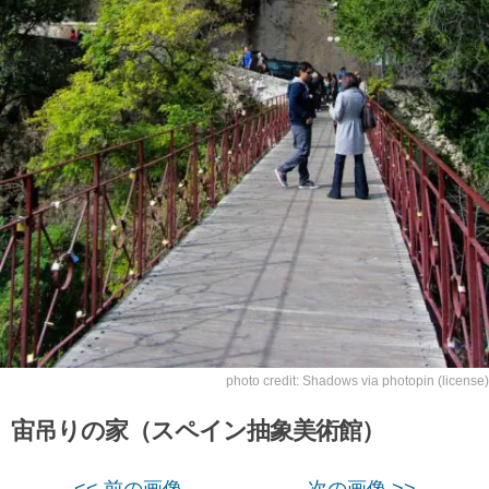
photo credit:
Shadows
via
photopin
(license)
宙吊りの家（スペイン抽象美術館）