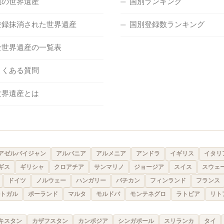
負の世界遺産
国別ランキング
登録抹消された世界遺産
国別登録数ランキング
全世界遺産の一覧表
よくある質問
世界遺産とは
アゼルバイジャン
アルバニア
アルメニア
アンドラ
イギリス
イタリ
ギス
ギリシャ
クロアチア
サンマリノ
ジョージア
スイス
スウェ
ドイツ
ノルウェー
ハンガリー
バチカン
フィンランド
フランス
トガル
ポーランド
マルタ
モルドバ
モンテネグロ
ラトビア
リト
キスタン
カザフスタン
カンボジア
シンガポール
スリランカ
タイ