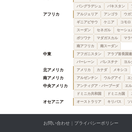
バングラデシュ
パキスタン
アフリカ
アルジェリア
アンゴラ
ウガ
ギニアビサウ
ケニア
コモロ
スーダン
セネガル
セーシェ
ボツワナ
マダガスカル
マラ
南アフリカ
南スーダン
中東
アフガニスタン
アラブ首長国連
バーレーン
パレスチナ
ヨル
北アメリカ
アメリカ
カナダ
メキシコ
南アメリカ
アルゼンチン
ウルグアイ
エ
中央アメリカ
アンティグア・バーブーダ
エル
ドミニカ共和国
ドミニカ国
オセアニア
オーストラリア
キリバス
ソ
お問い合わせ
｜
プライバシーポリシー