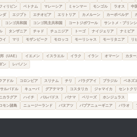
フィリピン
ベトナム
マレーシア
ミャンマー
モンゴル
ラオス
中
ンダ
エジプト
エチオピア
エリトリア
カメルーン
カーボベルデ
コンゴ共和国
コンゴ民主共和国
コートジボワール
サントメ・プリンシ
ル
タンザニア
チャド
チュニジア
トーゴ
ナイジェリア
ナミビア
ウイ
マリ
モザンビーク
モロッコ
モーリシャス
モーリタニア
リ
邦（UAE）
イエメン
イスラエル
イラク
イラン
オマーン
カター
ダン
レバノン
クアドル
コロンビア
スリナム
チリ
パラグアイ
ブラジル
ベネズ
サルバドル
キューバ
グアテマラ
コスタリカ
ジャマイカ
セントクリ
ニカラグア
ハイチ
バルバドス
パナマ
ベリーズ
ホンジュラス
ロモン諸島
ニュージーランド
バヌアツ
パプアニューギニア
パラオ