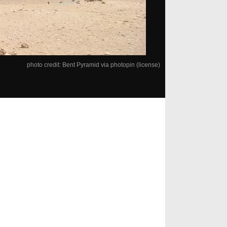
photo credit:
Bent Pyramid
via
photopin
(license)