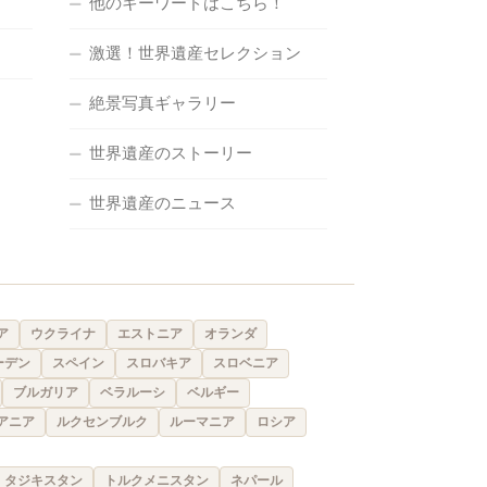
他のキーワードはこちら！
激選！世界遺産セレクション
絶景写真ギャラリー
世界遺産のストーリー
世界遺産のニュース
ア
ウクライナ
エストニア
オランダ
ーデン
スペイン
スロバキア
スロベニア
ブルガリア
ベラルーシ
ベルギー
アニア
ルクセンブルク
ルーマニア
ロシア
タジキスタン
トルクメニスタン
ネパール