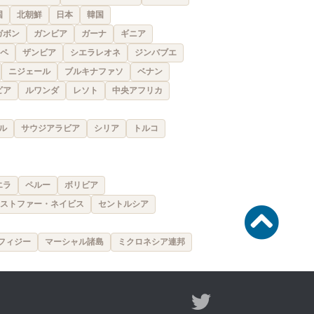
国
北朝鮮
日本
韓国
ガボン
ガンビア
ガーナ
ギニア
ペ
ザンビア
シエラレオネ
ジンバブエ
ニジェール
ブルキナファソ
ベナン
ビア
ルワンダ
レソト
中央アフリカ
ル
サウジアラビア
シリア
トルコ
エラ
ペルー
ボリビア
ストファー・ネイビス
セントルシア
フィジー
マーシャル諸島
ミクロネシア連邦