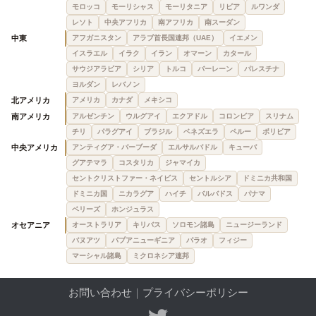
モロッコ
モーリシャス
モーリタニア
リビア
ルワンダ
レソト
中央アフリカ
南アフリカ
南スーダン
中東
アフガニスタン
アラブ首長国連邦（UAE）
イエメン
イスラエル
イラク
イラン
オマーン
カタール
サウジアラビア
シリア
トルコ
バーレーン
パレスチナ
ヨルダン
レバノン
北アメリカ
アメリカ
カナダ
メキシコ
南アメリカ
アルゼンチン
ウルグアイ
エクアドル
コロンビア
スリナム
チリ
パラグアイ
ブラジル
ベネズエラ
ペルー
ボリビア
中央アメリカ
アンティグア・バーブーダ
エルサルバドル
キューバ
グアテマラ
コスタリカ
ジャマイカ
セントクリストファー・ネイビス
セントルシア
ドミニカ共和国
ドミニカ国
ニカラグア
ハイチ
バルバドス
パナマ
ベリーズ
ホンジュラス
オセアニア
オーストラリア
キリバス
ソロモン諸島
ニュージーランド
バヌアツ
パプアニューギニア
パラオ
フィジー
マーシャル諸島
ミクロネシア連邦
お問い合わせ
｜
プライバシーポリシー