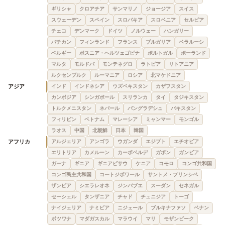
ギリシャ
クロアチア
サンマリノ
ジョージア
スイス
スウェーデン
スペイン
スロバキア
スロベニア
セルビア
チェコ
デンマーク
ドイツ
ノルウェー
ハンガリー
バチカン
フィンランド
フランス
ブルガリア
ベラルーシ
ベルギー
ボスニア・ヘルツェゴビナ
ポルトガル
ポーランド
マルタ
モルドバ
モンテネグロ
ラトビア
リトアニア
ルクセンブルク
ルーマニア
ロシア
北マケドニア
アジア
インド
インドネシア
ウズベキスタン
カザフスタン
カンボジア
シンガポール
スリランカ
タイ
タジキスタン
トルクメニスタン
ネパール
バングラデシュ
パキスタン
フィリピン
ベトナム
マレーシア
ミャンマー
モンゴル
ラオス
中国
北朝鮮
日本
韓国
アフリカ
アルジェリア
アンゴラ
ウガンダ
エジプト
エチオピア
エリトリア
カメルーン
カーボベルデ
ガボン
ガンビア
ガーナ
ギニア
ギニアビサウ
ケニア
コモロ
コンゴ共和国
コンゴ民主共和国
コートジボワール
サントメ・プリンシペ
ザンビア
シエラレオネ
ジンバブエ
スーダン
セネガル
セーシェル
タンザニア
チャド
チュニジア
トーゴ
ナイジェリア
ナミビア
ニジェール
ブルキナファソ
ベナン
ボツワナ
マダガスカル
マラウイ
マリ
モザンビーク