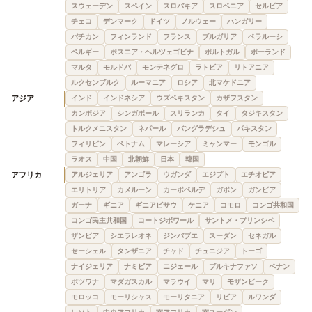
スウェーデン
スペイン
スロバキア
スロベニア
セルビア
チェコ
デンマーク
ドイツ
ノルウェー
ハンガリー
バチカン
フィンランド
フランス
ブルガリア
ベラルーシ
ベルギー
ボスニア・ヘルツェゴビナ
ポルトガル
ポーランド
マルタ
モルドバ
モンテネグロ
ラトビア
リトアニア
ルクセンブルク
ルーマニア
ロシア
北マケドニア
アジア
インド
インドネシア
ウズベキスタン
カザフスタン
カンボジア
シンガポール
スリランカ
タイ
タジキスタン
トルクメニスタン
ネパール
バングラデシュ
パキスタン
フィリピン
ベトナム
マレーシア
ミャンマー
モンゴル
ラオス
中国
北朝鮮
日本
韓国
アフリカ
アルジェリア
アンゴラ
ウガンダ
エジプト
エチオピア
エリトリア
カメルーン
カーボベルデ
ガボン
ガンビア
ガーナ
ギニア
ギニアビサウ
ケニア
コモロ
コンゴ共和国
コンゴ民主共和国
コートジボワール
サントメ・プリンシペ
ザンビア
シエラレオネ
ジンバブエ
スーダン
セネガル
セーシェル
タンザニア
チャド
チュニジア
トーゴ
ナイジェリア
ナミビア
ニジェール
ブルキナファソ
ベナン
ボツワナ
マダガスカル
マラウイ
マリ
モザンビーク
モロッコ
モーリシャス
モーリタニア
リビア
ルワンダ