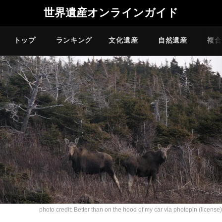
世界遺産オンラインガイド
トップ
ランキング
文化遺産
自然遺産
複合
photo credit:
Better than on the hood of my car
via
photopin
(license)