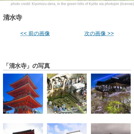
photo credit:
Kiyomizu-dera, in the green hills of Kyōto
via
photopin
(license)
清水寺
<< 前の画像
次の画像 >>
「清水寺」の写真