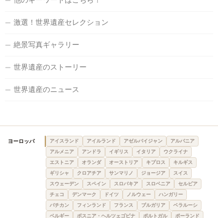
激選！世界遺産セレクション
絶景写真ギャラリー
世界遺産のストーリー
世界遺産のニュース
ヨーロッパ
アイスランド
アイルランド
アゼルバイジャン
アルバニア
アルメニア
アンドラ
イギリス
イタリア
ウクライナ
エストニア
オランダ
オーストリア
キプロス
キルギス
ギリシャ
クロアチア
サンマリノ
ジョージア
スイス
スウェーデン
スペイン
スロバキア
スロベニア
セルビア
チェコ
デンマーク
ドイツ
ノルウェー
ハンガリー
バチカン
フィンランド
フランス
ブルガリア
ベラルーシ
ベルギー
ボスニア・ヘルツェゴビナ
ポルトガル
ポーランド