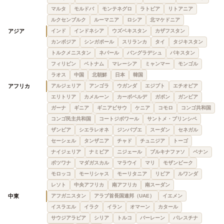
マルタ
モルドバ
モンテネグロ
ラトビア
リトアニア
ルクセンブルク
ルーマニア
ロシア
北マケドニア
アジア
インド
インドネシア
ウズベキスタン
カザフスタン
カンボジア
シンガポール
スリランカ
タイ
タジキスタン
トルクメニスタン
ネパール
バングラデシュ
パキスタン
フィリピン
ベトナム
マレーシア
ミャンマー
モンゴル
ラオス
中国
北朝鮮
日本
韓国
アフリカ
アルジェリア
アンゴラ
ウガンダ
エジプト
エチオピア
エリトリア
カメルーン
カーボベルデ
ガボン
ガンビア
ガーナ
ギニア
ギニアビサウ
ケニア
コモロ
コンゴ共和国
コンゴ民主共和国
コートジボワール
サントメ・プリンシペ
ザンビア
シエラレオネ
ジンバブエ
スーダン
セネガル
セーシェル
タンザニア
チャド
チュニジア
トーゴ
ナイジェリア
ナミビア
ニジェール
ブルキナファソ
ベナン
ボツワナ
マダガスカル
マラウイ
マリ
モザンビーク
モロッコ
モーリシャス
モーリタニア
リビア
ルワンダ
レソト
中央アフリカ
南アフリカ
南スーダン
中東
アフガニスタン
アラブ首長国連邦（UAE）
イエメン
イスラエル
イラク
イラン
オマーン
カタール
サウジアラビア
シリア
トルコ
バーレーン
パレスチナ