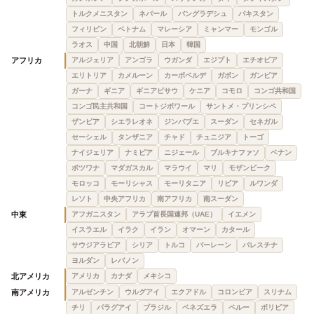
トルクメニスタン
ネパール
バングラデシュ
パキスタン
フィリピン
ベトナム
マレーシア
ミャンマー
モンゴル
ラオス
中国
北朝鮮
日本
韓国
アフリカ
アルジェリア
アンゴラ
ウガンダ
エジプト
エチオピア
エリトリア
カメルーン
カーボベルデ
ガボン
ガンビア
ガーナ
ギニア
ギニアビサウ
ケニア
コモロ
コンゴ共和国
コンゴ民主共和国
コートジボワール
サントメ・プリンシペ
ザンビア
シエラレオネ
ジンバブエ
スーダン
セネガル
セーシェル
タンザニア
チャド
チュニジア
トーゴ
ナイジェリア
ナミビア
ニジェール
ブルキナファソ
ベナン
ボツワナ
マダガスカル
マラウイ
マリ
モザンビーク
モロッコ
モーリシャス
モーリタニア
リビア
ルワンダ
レソト
中央アフリカ
南アフリカ
南スーダン
中東
アフガニスタン
アラブ首長国連邦（UAE）
イエメン
イスラエル
イラク
イラン
オマーン
カタール
サウジアラビア
シリア
トルコ
バーレーン
パレスチナ
ヨルダン
レバノン
北アメリカ
アメリカ
カナダ
メキシコ
南アメリカ
アルゼンチン
ウルグアイ
エクアドル
コロンビア
スリナム
チリ
パラグアイ
ブラジル
ベネズエラ
ペルー
ボリビア