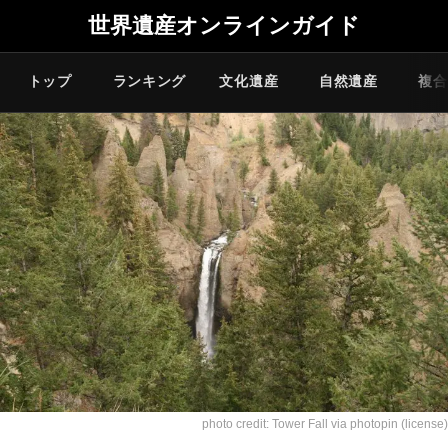
世界遺産オンラインガイド
トップ
ランキング
文化遺産
自然遺産
複合
photo credit:
Tower Fall
via
photopin
(license)