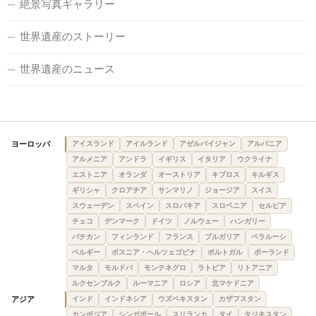
絶景写真ギャラリー
世界遺産のストーリー
世界遺産のニュース
ヨーロッパ
アイスランド
アイルランド
アゼルバイジャン
アルバニア
アルメニア
アンドラ
イギリス
イタリア
ウクライナ
エストニア
オランダ
オーストリア
キプロス
キルギス
ギリシャ
クロアチア
サンマリノ
ジョージア
スイス
スウェーデン
スペイン
スロバキア
スロベニア
セルビア
チェコ
デンマーク
ドイツ
ノルウェー
ハンガリー
バチカン
フィンランド
フランス
ブルガリア
ベラルーシ
ベルギー
ボスニア・ヘルツェゴビナ
ポルトガル
ポーランド
マルタ
モルドバ
モンテネグロ
ラトビア
リトアニア
ルクセンブルク
ルーマニア
ロシア
北マケドニア
アジア
インド
インドネシア
ウズベキスタン
カザフスタン
カンボジア
シンガポール
スリランカ
タイ
タジキスタン