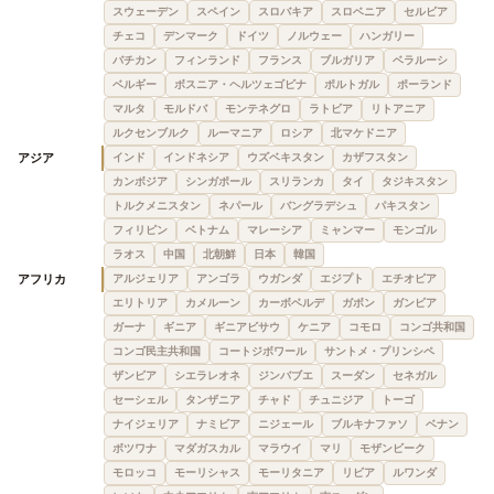
スウェーデン
スペイン
スロバキア
スロベニア
セルビア
チェコ
デンマーク
ドイツ
ノルウェー
ハンガリー
バチカン
フィンランド
フランス
ブルガリア
ベラルーシ
ベルギー
ボスニア・ヘルツェゴビナ
ポルトガル
ポーランド
マルタ
モルドバ
モンテネグロ
ラトビア
リトアニア
ルクセンブルク
ルーマニア
ロシア
北マケドニア
アジア
インド
インドネシア
ウズベキスタン
カザフスタン
カンボジア
シンガポール
スリランカ
タイ
タジキスタン
トルクメニスタン
ネパール
バングラデシュ
パキスタン
フィリピン
ベトナム
マレーシア
ミャンマー
モンゴル
ラオス
中国
北朝鮮
日本
韓国
アフリカ
アルジェリア
アンゴラ
ウガンダ
エジプト
エチオピア
エリトリア
カメルーン
カーボベルデ
ガボン
ガンビア
ガーナ
ギニア
ギニアビサウ
ケニア
コモロ
コンゴ共和国
コンゴ民主共和国
コートジボワール
サントメ・プリンシペ
ザンビア
シエラレオネ
ジンバブエ
スーダン
セネガル
セーシェル
タンザニア
チャド
チュニジア
トーゴ
ナイジェリア
ナミビア
ニジェール
ブルキナファソ
ベナン
ボツワナ
マダガスカル
マラウイ
マリ
モザンビーク
モロッコ
モーリシャス
モーリタニア
リビア
ルワンダ