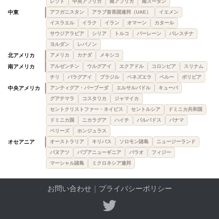
レソト
中央アフリカ
南アフリカ
南スーダン
中東
アフガニスタン
アラブ首長国連邦（UAE）
イエメン
イスラエル
イラク
イラン
オマーン
カタール
サウジアラビア
シリア
トルコ
バーレーン
パレスチナ
ヨルダン
レバノン
北アメリカ
アメリカ
カナダ
メキシコ
南アメリカ
アルゼンチン
ウルグアイ
エクアドル
コロンビア
スリナム
チリ
パラグアイ
ブラジル
ベネズエラ
ペルー
ボリビア
中央アメリカ
アンティグア・バーブーダ
エルサルバドル
キューバ
グアテマラ
コスタリカ
ジャマイカ
セントクリストファー・ネイビス
セントルシア
ドミニカ共和国
ドミニカ国
ニカラグア
ハイチ
バルバドス
パナマ
ベリーズ
ホンジュラス
オセアニア
オーストラリア
キリバス
ソロモン諸島
ニュージーランド
バヌアツ
パプアニューギニア
パラオ
フィジー
マーシャル諸島
ミクロネシア連邦
お問い合わせ
｜
プライバシーポリシー