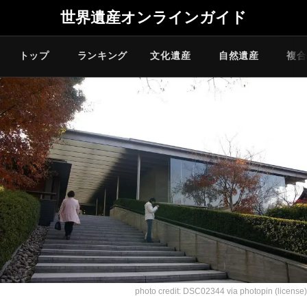
世界遺産オンラインガイド
トップ
ランキング
文化遺産
自然遺産
複合
photo credit:
DSC02344
via
photopin
(license)