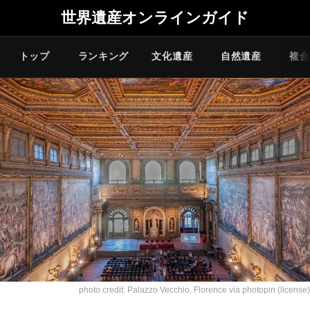
世界遺産オンラインガイド
トップ
ランキング
文化遺産
自然遺産
複合
photo credit:
Palazzo Vecchio, Florence
via
photopin
(license)