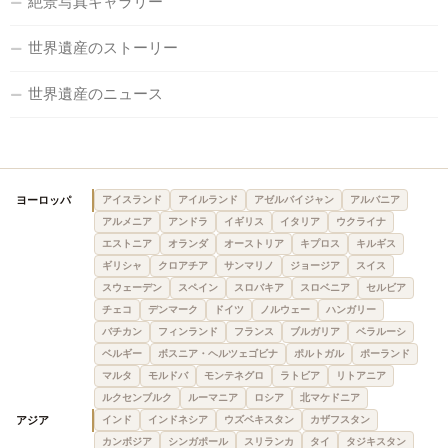
絶景写真ギャラリー
世界遺産のストーリー
世界遺産のニュース
ヨーロッパ
アイスランド
アイルランド
アゼルバイジャン
アルバニア
アルメニア
アンドラ
イギリス
イタリア
ウクライナ
エストニア
オランダ
オーストリア
キプロス
キルギス
ギリシャ
クロアチア
サンマリノ
ジョージア
スイス
スウェーデン
スペイン
スロバキア
スロベニア
セルビア
チェコ
デンマーク
ドイツ
ノルウェー
ハンガリー
バチカン
フィンランド
フランス
ブルガリア
ベラルーシ
ベルギー
ボスニア・ヘルツェゴビナ
ポルトガル
ポーランド
マルタ
モルドバ
モンテネグロ
ラトビア
リトアニア
ルクセンブルク
ルーマニア
ロシア
北マケドニア
アジア
インド
インドネシア
ウズベキスタン
カザフスタン
カンボジア
シンガポール
スリランカ
タイ
タジキスタン