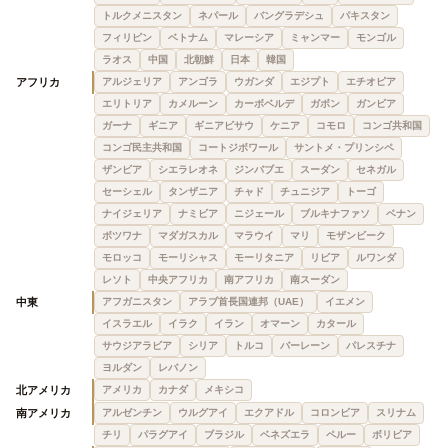
トルクメニスタン
ネパール
バングラデシュ
パキスタン
フィリピン
ベトナム
マレーシア
ミャンマー
モンゴル
ラオス
中国
北朝鮮
日本
韓国
アフリカ
アルジェリア
アンゴラ
ウガンダ
エジプト
エチオピア
エリトリア
カメルーン
カーボベルデ
ガボン
ガンビア
ガーナ
ギニア
ギニアビサウ
ケニア
コモロ
コンゴ共和国
コンゴ民主共和国
コートジボワール
サントメ・プリンシペ
ザンビア
シエラレオネ
ジンバブエ
スーダン
セネガル
セーシェル
タンザニア
チャド
チュニジア
トーゴ
ナイジェリア
ナミビア
ニジェール
ブルキナファソ
ベナン
ボツワナ
マダガスカル
マラウイ
マリ
モザンビーク
モロッコ
モーリシャス
モーリタニア
リビア
ルワンダ
レソト
中央アフリカ
南アフリカ
南スーダン
中東
アフガニスタン
アラブ首長国連邦（UAE）
イエメン
イスラエル
イラク
イラン
オマーン
カタール
サウジアラビア
シリア
トルコ
バーレーン
パレスチナ
ヨルダン
レバノン
北アメリカ
アメリカ
カナダ
メキシコ
南アメリカ
アルゼンチン
ウルグアイ
エクアドル
コロンビア
スリナム
チリ
パラグアイ
ブラジル
ベネズエラ
ペルー
ボリビア