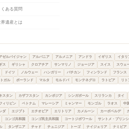
よくある質問
世界遺産とは
アゼルバイジャン
アルバニア
アルメニア
アンドラ
イギリス
イタリ
ギス
ギリシャ
クロアチア
サンマリノ
ジョージア
スイス
スウェ
ドイツ
ノルウェー
ハンガリー
バチカン
フィンランド
フランス
トガル
ポーランド
マルタ
モルドバ
モンテネグロ
ラトビア
リト
キスタン
カザフスタン
カンボジア
シンガポール
スリランカ
タイ
フィリピン
ベトナム
マレーシア
ミャンマー
モンゴル
ラオス
中
ンダ
エジプト
エチオピア
エリトリア
カメルーン
カーボベルデ
コンゴ共和国
コンゴ民主共和国
コートジボワール
サントメ・プリンシ
ル
タンザニア
チャド
チュニジア
トーゴ
ナイジェリア
ナミビア