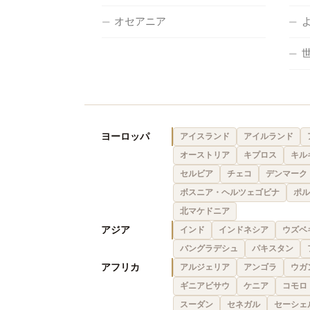
オセアニア
ヨーロッパ
アイスランド
アイルランド
オーストリア
キプロス
キル
セルビア
チェコ
デンマーク
ボスニア・ヘルツェゴビナ
ポル
北マケドニア
アジア
インド
インドネシア
ウズベ
バングラデシュ
パキスタン
アフリカ
アルジェリア
アンゴラ
ウガ
ギニアビサウ
ケニア
コモロ
スーダン
セネガル
セーシェ