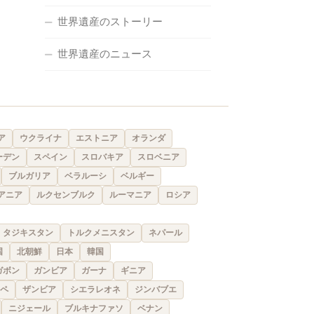
世界遺産のストーリー
世界遺産のニュース
ア
ウクライナ
エストニア
オランダ
ーデン
スペイン
スロバキア
スロベニア
ブルガリア
ベラルーシ
ベルギー
アニア
ルクセンブルク
ルーマニア
ロシア
タジキスタン
トルクメニスタン
ネパール
国
北朝鮮
日本
韓国
ガボン
ガンビア
ガーナ
ギニア
ペ
ザンビア
シエラレオネ
ジンバブエ
ニジェール
ブルキナファソ
ベナン