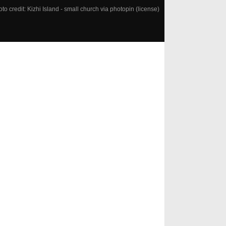
oto credit:
Kizhi Island - small church
via
photopin
(license)