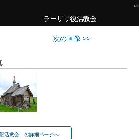
ph
ラーザリ復活教会
次の画像 >>
真
復活教会」の詳細ページへ