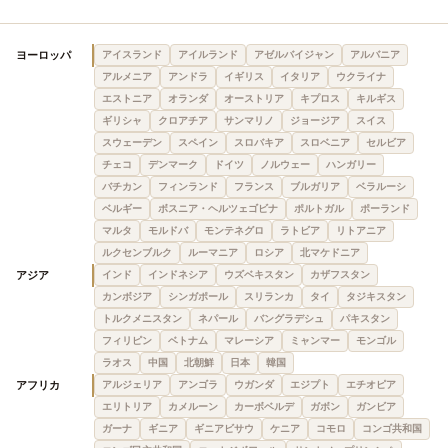
ヨーロッパ
アイスランド
アイルランド
アゼルバイジャン
アルバニア
アルメニア
アンドラ
イギリス
イタリア
ウクライナ
エストニア
オランダ
オーストリア
キプロス
キルギス
ギリシャ
クロアチア
サンマリノ
ジョージア
スイス
スウェーデン
スペイン
スロバキア
スロベニア
セルビア
チェコ
デンマーク
ドイツ
ノルウェー
ハンガリー
バチカン
フィンランド
フランス
ブルガリア
ベラルーシ
ベルギー
ボスニア・ヘルツェゴビナ
ポルトガル
ポーランド
マルタ
モルドバ
モンテネグロ
ラトビア
リトアニア
ルクセンブルク
ルーマニア
ロシア
北マケドニア
アジア
インド
インドネシア
ウズベキスタン
カザフスタン
カンボジア
シンガポール
スリランカ
タイ
タジキスタン
トルクメニスタン
ネパール
バングラデシュ
パキスタン
フィリピン
ベトナム
マレーシア
ミャンマー
モンゴル
ラオス
中国
北朝鮮
日本
韓国
アフリカ
アルジェリア
アンゴラ
ウガンダ
エジプト
エチオピア
エリトリア
カメルーン
カーボベルデ
ガボン
ガンビア
ガーナ
ギニア
ギニアビサウ
ケニア
コモロ
コンゴ共和国