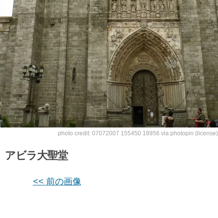
photo credit:
07072007 155450 18956
via
photopin
(license)
アビラ大聖堂
<< 前の画像