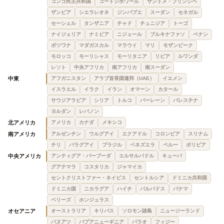
コンゴ民主共和国
コートジボワール
サントメ・プリンシペ
ザンビア
シエラレオネ
ジンバブエ
スーダン
セネガル
セーシェル
タンザニア
チャド
チュニジア
トーゴ
ナイジェリア
ナミビア
ニジェール
ブルキナファソ
ベナン
ボツワナ
マダガスカル
マラウイ
マリ
モザンビーク
モロッコ
モーリシャス
モーリタニア
リビア
ルワンダ
レソト
中央アフリカ
南アフリカ
南スーダン
中東
アフガニスタン
アラブ首長国連邦（UAE）
イエメン
イスラエル
イラク
イラン
オマーン
カタール
サウジアラビア
シリア
トルコ
バーレーン
パレスチナ
ヨルダン
レバノン
北アメリカ
アメリカ
カナダ
メキシコ
南アメリカ
アルゼンチン
ウルグアイ
エクアドル
コロンビア
スリナム
チリ
パラグアイ
ブラジル
ベネズエラ
ペルー
ボリビア
中央アメリカ
アンティグア・バーブーダ
エルサルバドル
キューバ
グアテマラ
コスタリカ
ジャマイカ
セントクリストファー・ネイビス
セントルシア
ドミニカ共和国
ドミニカ国
ニカラグア
ハイチ
バルバドス
パナマ
ベリーズ
ホンジュラス
オセアニア
オーストラリア
キリバス
ソロモン諸島
ニュージーランド
バヌアツ
パプアニューギニア
パラオ
フィジー