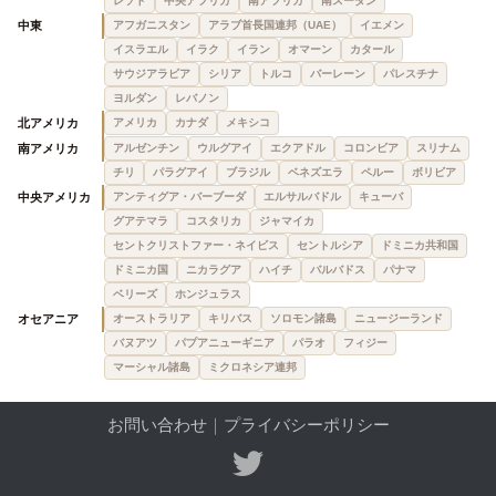
レソト
中央アフリカ
南アフリカ
南スーダン
中東
アフガニスタン
アラブ首長国連邦（UAE）
イエメン
イスラエル
イラク
イラン
オマーン
カタール
サウジアラビア
シリア
トルコ
バーレーン
パレスチナ
ヨルダン
レバノン
北アメリカ
アメリカ
カナダ
メキシコ
南アメリカ
アルゼンチン
ウルグアイ
エクアドル
コロンビア
スリナム
チリ
パラグアイ
ブラジル
ベネズエラ
ペルー
ボリビア
中央アメリカ
アンティグア・バーブーダ
エルサルバドル
キューバ
グアテマラ
コスタリカ
ジャマイカ
セントクリストファー・ネイビス
セントルシア
ドミニカ共和国
ドミニカ国
ニカラグア
ハイチ
バルバドス
パナマ
ベリーズ
ホンジュラス
オセアニア
オーストラリア
キリバス
ソロモン諸島
ニュージーランド
バヌアツ
パプアニューギニア
パラオ
フィジー
マーシャル諸島
ミクロネシア連邦
お問い合わせ
｜
プライバシーポリシー