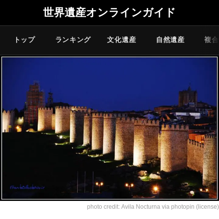
世界遺産オンラインガイド
トップ
ランキング
文化遺産
自然遺産
複合
photo credit:
Avila Nocturna
via
photopin
(license)