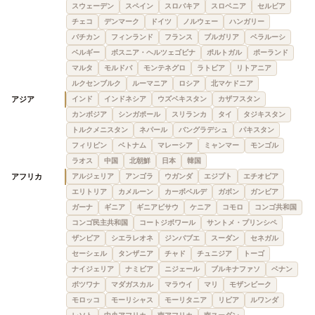
スウェーデン
スペイン
スロバキア
スロベニア
セルビア
チェコ
デンマーク
ドイツ
ノルウェー
ハンガリー
バチカン
フィンランド
フランス
ブルガリア
ベラルーシ
ベルギー
ボスニア・ヘルツェゴビナ
ポルトガル
ポーランド
マルタ
モルドバ
モンテネグロ
ラトビア
リトアニア
ルクセンブルク
ルーマニア
ロシア
北マケドニア
アジア
インド
インドネシア
ウズベキスタン
カザフスタン
カンボジア
シンガポール
スリランカ
タイ
タジキスタン
トルクメニスタン
ネパール
バングラデシュ
パキスタン
フィリピン
ベトナム
マレーシア
ミャンマー
モンゴル
ラオス
中国
北朝鮮
日本
韓国
アフリカ
アルジェリア
アンゴラ
ウガンダ
エジプト
エチオピア
エリトリア
カメルーン
カーボベルデ
ガボン
ガンビア
ガーナ
ギニア
ギニアビサウ
ケニア
コモロ
コンゴ共和国
コンゴ民主共和国
コートジボワール
サントメ・プリンシペ
ザンビア
シエラレオネ
ジンバブエ
スーダン
セネガル
セーシェル
タンザニア
チャド
チュニジア
トーゴ
ナイジェリア
ナミビア
ニジェール
ブルキナファソ
ベナン
ボツワナ
マダガスカル
マラウイ
マリ
モザンビーク
モロッコ
モーリシャス
モーリタニア
リビア
ルワンダ