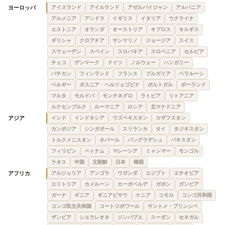
ヨーロッパ
アイスランド
アイルランド
アゼルバイジャン
アルバニア
アルメニア
アンドラ
イギリス
イタリア
ウクライナ
エストニア
オランダ
オーストリア
キプロス
キルギス
ギリシャ
クロアチア
サンマリノ
ジョージア
スイス
スウェーデン
スペイン
スロバキア
スロベニア
セルビア
チェコ
デンマーク
ドイツ
ノルウェー
ハンガリー
バチカン
フィンランド
フランス
ブルガリア
ベラルーシ
ベルギー
ボスニア・ヘルツェゴビナ
ポルトガル
ポーランド
マルタ
モルドバ
モンテネグロ
ラトビア
リトアニア
ルクセンブルク
ルーマニア
ロシア
北マケドニア
アジア
インド
インドネシア
ウズベキスタン
カザフスタン
カンボジア
シンガポール
スリランカ
タイ
タジキスタン
トルクメニスタン
ネパール
バングラデシュ
パキスタン
フィリピン
ベトナム
マレーシア
ミャンマー
モンゴル
ラオス
中国
北朝鮮
日本
韓国
アフリカ
アルジェリア
アンゴラ
ウガンダ
エジプト
エチオピア
エリトリア
カメルーン
カーボベルデ
ガボン
ガンビア
ガーナ
ギニア
ギニアビサウ
ケニア
コモロ
コンゴ共和国
コンゴ民主共和国
コートジボワール
サントメ・プリンシペ
ザンビア
シエラレオネ
ジンバブエ
スーダン
セネガル