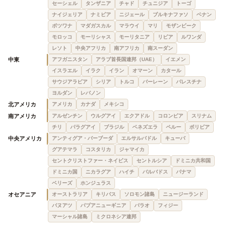
セーシェル
タンザニア
チャド
チュニジア
トーゴ
ナイジェリア
ナミビア
ニジェール
ブルキナファソ
ベナン
ボツワナ
マダガスカル
マラウイ
マリ
モザンビーク
モロッコ
モーリシャス
モーリタニア
リビア
ルワンダ
レソト
中央アフリカ
南アフリカ
南スーダン
中東
アフガニスタン
アラブ首長国連邦（UAE）
イエメン
イスラエル
イラク
イラン
オマーン
カタール
サウジアラビア
シリア
トルコ
バーレーン
パレスチナ
ヨルダン
レバノン
北アメリカ
アメリカ
カナダ
メキシコ
南アメリカ
アルゼンチン
ウルグアイ
エクアドル
コロンビア
スリナム
チリ
パラグアイ
ブラジル
ベネズエラ
ペルー
ボリビア
中央アメリカ
アンティグア・バーブーダ
エルサルバドル
キューバ
グアテマラ
コスタリカ
ジャマイカ
セントクリストファー・ネイビス
セントルシア
ドミニカ共和国
ドミニカ国
ニカラグア
ハイチ
バルバドス
パナマ
ベリーズ
ホンジュラス
オセアニア
オーストラリア
キリバス
ソロモン諸島
ニュージーランド
バヌアツ
パプアニューギニア
パラオ
フィジー
マーシャル諸島
ミクロネシア連邦