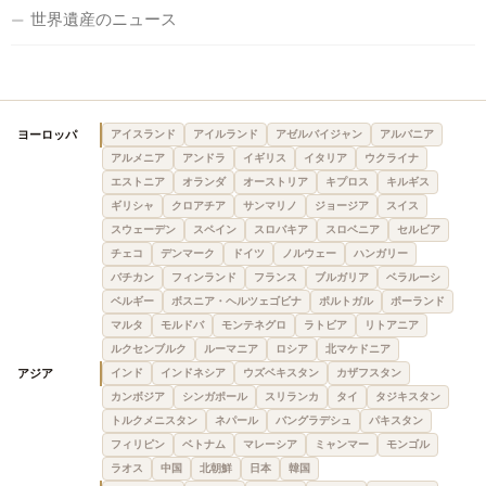
世界遺産のニュース
ヨーロッパ
アイスランド
アイルランド
アゼルバイジャン
アルバニア
アルメニア
アンドラ
イギリス
イタリア
ウクライナ
エストニア
オランダ
オーストリア
キプロス
キルギス
ギリシャ
クロアチア
サンマリノ
ジョージア
スイス
スウェーデン
スペイン
スロバキア
スロベニア
セルビア
チェコ
デンマーク
ドイツ
ノルウェー
ハンガリー
バチカン
フィンランド
フランス
ブルガリア
ベラルーシ
ベルギー
ボスニア・ヘルツェゴビナ
ポルトガル
ポーランド
マルタ
モルドバ
モンテネグロ
ラトビア
リトアニア
ルクセンブルク
ルーマニア
ロシア
北マケドニア
アジア
インド
インドネシア
ウズベキスタン
カザフスタン
カンボジア
シンガポール
スリランカ
タイ
タジキスタン
トルクメニスタン
ネパール
バングラデシュ
パキスタン
フィリピン
ベトナム
マレーシア
ミャンマー
モンゴル
ラオス
中国
北朝鮮
日本
韓国