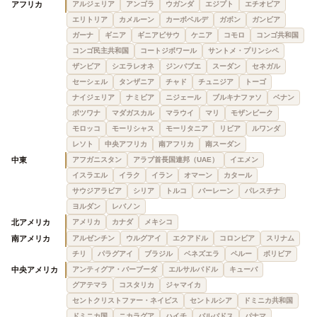
アフリカ
アルジェリア
アンゴラ
ウガンダ
エジプト
エチオピア
エリトリア
カメルーン
カーボベルデ
ガボン
ガンビア
ガーナ
ギニア
ギニアビサウ
ケニア
コモロ
コンゴ共和国
コンゴ民主共和国
コートジボワール
サントメ・プリンシペ
ザンビア
シエラレオネ
ジンバブエ
スーダン
セネガル
セーシェル
タンザニア
チャド
チュニジア
トーゴ
ナイジェリア
ナミビア
ニジェール
ブルキナファソ
ベナン
ボツワナ
マダガスカル
マラウイ
マリ
モザンビーク
モロッコ
モーリシャス
モーリタニア
リビア
ルワンダ
レソト
中央アフリカ
南アフリカ
南スーダン
中東
アフガニスタン
アラブ首長国連邦（UAE）
イエメン
イスラエル
イラク
イラン
オマーン
カタール
サウジアラビア
シリア
トルコ
バーレーン
パレスチナ
ヨルダン
レバノン
北アメリカ
アメリカ
カナダ
メキシコ
南アメリカ
アルゼンチン
ウルグアイ
エクアドル
コロンビア
スリナム
チリ
パラグアイ
ブラジル
ベネズエラ
ペルー
ボリビア
中央アメリカ
アンティグア・バーブーダ
エルサルバドル
キューバ
グアテマラ
コスタリカ
ジャマイカ
セントクリストファー・ネイビス
セントルシア
ドミニカ共和国
ドミニカ国
ニカラグア
ハイチ
バルバドス
パナマ