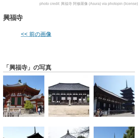
photo credit:
興福寺 阿修羅像 (Asura)
via
photopin
(license)
興福寺
<< 前の画像
「興福寺」の写真