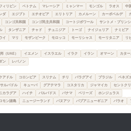
フィリピン
ベトナム
マレーシア
ミャンマー
モンゴル
ラオス
中
ンダ
エジプト
エチオピア
エリトリア
カメルーン
カーボベルデ
コンゴ共和国
コンゴ民主共和国
コートジボワール
サントメ・プリンシ
ル
タンザニア
チャド
チュニジア
トーゴ
ナイジェリア
ナミビア
ウイ
マリ
モザンビーク
モロッコ
モーリシャス
モーリタニア
リ
邦（UAE）
イエメン
イスラエル
イラク
イラン
オマーン
カター
ダン
レバノン
クアドル
コロンビア
スリナム
チリ
パラグアイ
ブラジル
ベネズ
サルバドル
キューバ
グアテマラ
コスタリカ
ジャマイカ
セントクリ
ニカラグア
ハイチ
バルバドス
パナマ
ベリーズ
ホンジュラス
ロモン諸島
ニュージーランド
バヌアツ
パプアニューギニア
パラオ