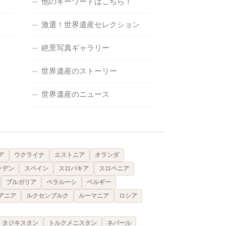
他のキーワードはこちら！
激選！世界遺産セレクション
絶景写真ギャラリー
世界遺産のストーリー
世界遺産のニュース
ア
ウクライナ
エストニア
オランダ
ーデン
スペイン
スロバキア
スロベニア
ブルガリア
ベラルーシ
ベルギー
アニア
ルクセンブルク
ルーマニア
ロシア
タジキスタン
トルクメニスタン
ネパール