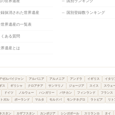
負の世界遺産
国別ランキング
登録抹消された世界遺産
国別登録数ランキング
全世界遺産の一覧表
よくある質問
世界遺産とは
アゼルバイジャン
アルバニア
アルメニア
アンドラ
イギリス
イタリ
ギス
ギリシャ
クロアチア
サンマリノ
ジョージア
スイス
スウェ
ドイツ
ノルウェー
ハンガリー
バチカン
フィンランド
フランス
トガル
ポーランド
マルタ
モルドバ
モンテネグロ
ラトビア
リト
キスタン
カザフスタン
カンボジア
シンガポール
スリランカ
タイ