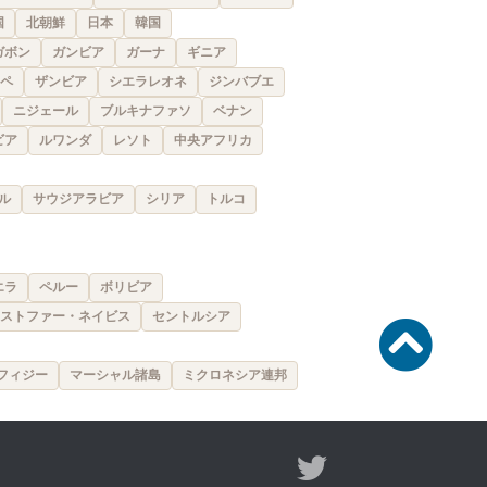
国
北朝鮮
日本
韓国
ガボン
ガンビア
ガーナ
ギニア
ペ
ザンビア
シエラレオネ
ジンバブエ
ニジェール
ブルキナファソ
ベナン
ビア
ルワンダ
レソト
中央アフリカ
ル
サウジアラビア
シリア
トルコ
エラ
ペルー
ボリビア
ストファー・ネイビス
セントルシア
フィジー
マーシャル諸島
ミクロネシア連邦