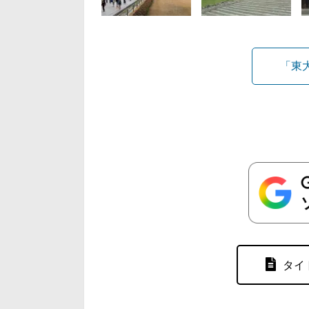
「東
タイ