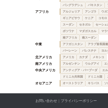
バングラデシュ
パキスタン
アフリカ
アルジェリア
アンゴラ
ウガ
ギニアビサウ
ケニア
コモロ
スーダン
セネガル
セーシェ
ボツワナ
マダガスカル
マラ
南アフリカ
南スーダン
中東
アフガニスタン
アラブ首長国連
バーレーン
パレスチナ
ヨル
北アメリカ
アメリカ
カナダ
メキシコ
南アメリカ
アルゼンチン
ウルグアイ
エ
中央アメリカ
アンティグア・バーブーダ
エル
ドミニカ共和国
ドミニカ国
オセアニア
オーストラリア
キリバス
ソ
お問い合わせ
｜
プライバシーポリシー