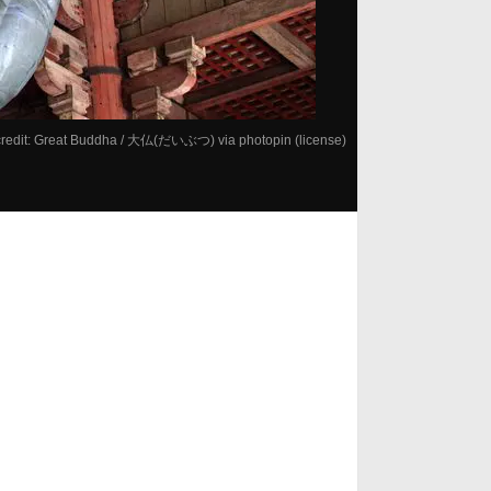
redit:
Great Buddha / 大仏(だいぶつ)
via
photopin
(license)