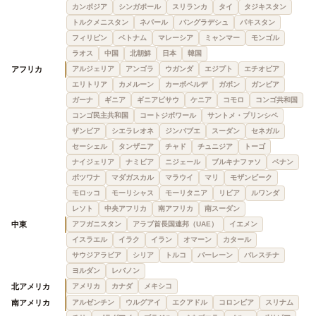
カンボジア
シンガポール
スリランカ
タイ
タジキスタン
トルクメニスタン
ネパール
バングラデシュ
パキスタン
フィリピン
ベトナム
マレーシア
ミャンマー
モンゴル
ラオス
中国
北朝鮮
日本
韓国
アフリカ
アルジェリア
アンゴラ
ウガンダ
エジプト
エチオピア
エリトリア
カメルーン
カーボベルデ
ガボン
ガンビア
ガーナ
ギニア
ギニアビサウ
ケニア
コモロ
コンゴ共和国
コンゴ民主共和国
コートジボワール
サントメ・プリンシペ
ザンビア
シエラレオネ
ジンバブエ
スーダン
セネガル
セーシェル
タンザニア
チャド
チュニジア
トーゴ
ナイジェリア
ナミビア
ニジェール
ブルキナファソ
ベナン
ボツワナ
マダガスカル
マラウイ
マリ
モザンビーク
モロッコ
モーリシャス
モーリタニア
リビア
ルワンダ
レソト
中央アフリカ
南アフリカ
南スーダン
中東
アフガニスタン
アラブ首長国連邦（UAE）
イエメン
イスラエル
イラク
イラン
オマーン
カタール
サウジアラビア
シリア
トルコ
バーレーン
パレスチナ
ヨルダン
レバノン
北アメリカ
アメリカ
カナダ
メキシコ
南アメリカ
アルゼンチン
ウルグアイ
エクアドル
コロンビア
スリナム