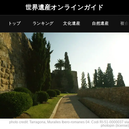
世界遺産オンラインガイド
トップ
ランキング
文化遺産
自然遺産
複合
photo credit:
Tarragona, Muralles Ibero-romanes 04. Codi RI-51-0000037
via
photopin
(license)