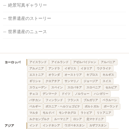
絶景写真ギャラリー
世界遺産のストーリー
世界遺産のニュース
ヨーロッパ
アイスランド
アイルランド
アゼルバイジャン
アルバニア
アルメニア
アンドラ
イギリス
イタリア
ウクライナ
エストニア
オランダ
オーストリア
キプロス
キルギス
ギリシャ
クロアチア
サンマリノ
ジョージア
スイス
スウェーデン
スペイン
スロバキア
スロベニア
セルビア
チェコ
デンマーク
ドイツ
ノルウェー
ハンガリー
バチカン
フィンランド
フランス
ブルガリア
ベラルーシ
ベルギー
ボスニア・ヘルツェゴビナ
ポルトガル
ポーランド
マルタ
モルドバ
モンテネグロ
ラトビア
リトアニア
ルクセンブルク
ルーマニア
ロシア
北マケドニア
アジア
インド
インドネシア
ウズベキスタン
カザフスタン