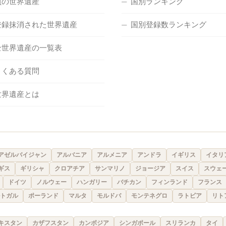
負の世界遺産
国別ランキング
登録抹消された世界遺産
国別登録数ランキング
全世界遺産の一覧表
よくある質問
世界遺産とは
アゼルバイジャン
アルバニア
アルメニア
アンドラ
イギリス
イタリ
ギス
ギリシャ
クロアチア
サンマリノ
ジョージア
スイス
スウェ
ドイツ
ノルウェー
ハンガリー
バチカン
フィンランド
フランス
トガル
ポーランド
マルタ
モルドバ
モンテネグロ
ラトビア
リト
キスタン
カザフスタン
カンボジア
シンガポール
スリランカ
タイ