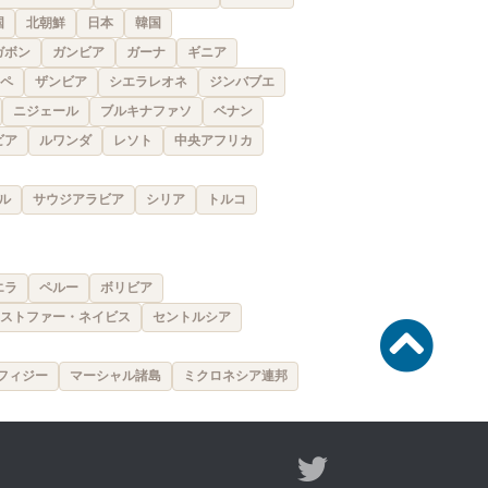
国
北朝鮮
日本
韓国
ガボン
ガンビア
ガーナ
ギニア
ペ
ザンビア
シエラレオネ
ジンバブエ
ニジェール
ブルキナファソ
ベナン
ビア
ルワンダ
レソト
中央アフリカ
ル
サウジアラビア
シリア
トルコ
エラ
ペルー
ボリビア
ストファー・ネイビス
セントルシア
フィジー
マーシャル諸島
ミクロネシア連邦