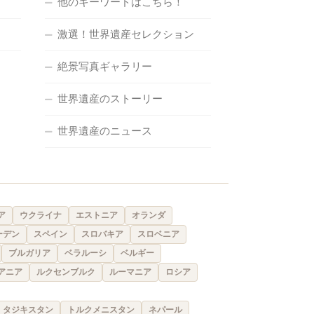
他のキーワードはこちら！
激選！世界遺産セレクション
絶景写真ギャラリー
世界遺産のストーリー
世界遺産のニュース
ア
ウクライナ
エストニア
オランダ
ーデン
スペイン
スロバキア
スロベニア
ブルガリア
ベラルーシ
ベルギー
アニア
ルクセンブルク
ルーマニア
ロシア
タジキスタン
トルクメニスタン
ネパール