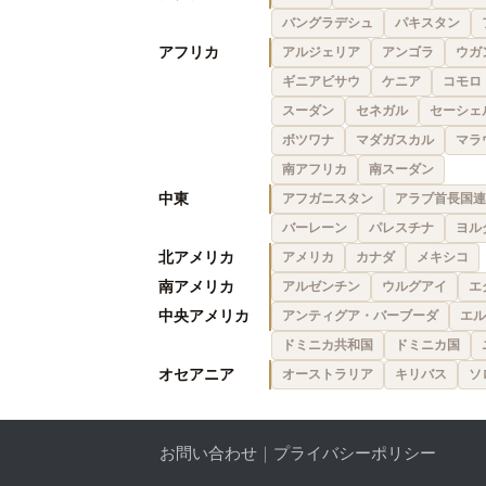
バングラデシュ
パキスタン
アフリカ
アルジェリア
アンゴラ
ウガ
ギニアビサウ
ケニア
コモロ
スーダン
セネガル
セーシェ
ボツワナ
マダガスカル
マラ
南アフリカ
南スーダン
中東
アフガニスタン
アラブ首長国連
バーレーン
パレスチナ
ヨル
北アメリカ
アメリカ
カナダ
メキシコ
南アメリカ
アルゼンチン
ウルグアイ
エ
中央アメリカ
アンティグア・バーブーダ
エル
ドミニカ共和国
ドミニカ国
オセアニア
オーストラリア
キリバス
ソ
お問い合わせ
｜
プライバシーポリシー