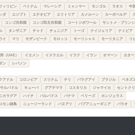
フィリピン
ベトナム
マレーシア
ミャンマー
モンゴル
ラオス
中
ンダ
エジプト
エチオピア
エリトリア
カメルーン
カーボベルデ
コンゴ共和国
コンゴ民主共和国
コートジボワール
サントメ・プリンシ
ル
タンザニア
チャド
チュニジア
トーゴ
ナイジェリア
ナミビア
ウイ
マリ
モザンビーク
モロッコ
モーリシャス
モーリタニア
リ
邦（UAE）
イエメン
イスラエル
イラク
イラン
オマーン
カター
ダン
レバノン
クアドル
コロンビア
スリナム
チリ
パラグアイ
ブラジル
ベネズ
サルバドル
キューバ
グアテマラ
コスタリカ
ジャマイカ
セントクリ
ニカラグア
ハイチ
バルバドス
パナマ
ベリーズ
ホンジュラス
ロモン諸島
ニュージーランド
バヌアツ
パプアニューギニア
パラオ