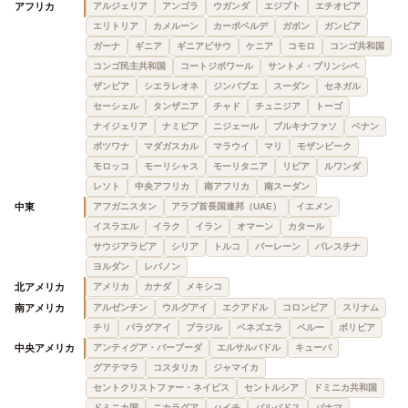
アフリカ
アルジェリア
アンゴラ
ウガンダ
エジプト
エチオピア
エリトリア
カメルーン
カーボベルデ
ガボン
ガンビア
ガーナ
ギニア
ギニアビサウ
ケニア
コモロ
コンゴ共和国
コンゴ民主共和国
コートジボワール
サントメ・プリンシペ
ザンビア
シエラレオネ
ジンバブエ
スーダン
セネガル
セーシェル
タンザニア
チャド
チュニジア
トーゴ
ナイジェリア
ナミビア
ニジェール
ブルキナファソ
ベナン
ボツワナ
マダガスカル
マラウイ
マリ
モザンビーク
モロッコ
モーリシャス
モーリタニア
リビア
ルワンダ
レソト
中央アフリカ
南アフリカ
南スーダン
中東
アフガニスタン
アラブ首長国連邦（UAE）
イエメン
イスラエル
イラク
イラン
オマーン
カタール
サウジアラビア
シリア
トルコ
バーレーン
パレスチナ
ヨルダン
レバノン
北アメリカ
アメリカ
カナダ
メキシコ
南アメリカ
アルゼンチン
ウルグアイ
エクアドル
コロンビア
スリナム
チリ
パラグアイ
ブラジル
ベネズエラ
ペルー
ボリビア
中央アメリカ
アンティグア・バーブーダ
エルサルバドル
キューバ
グアテマラ
コスタリカ
ジャマイカ
セントクリストファー・ネイビス
セントルシア
ドミニカ共和国
ドミニカ国
ニカラグア
ハイチ
バルバドス
パナマ