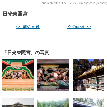
photo credit:
251220126829
via
photopin
(license)
日光東照宮
<< 前の画像
次の画像 >>
「日光東照宮」の写真