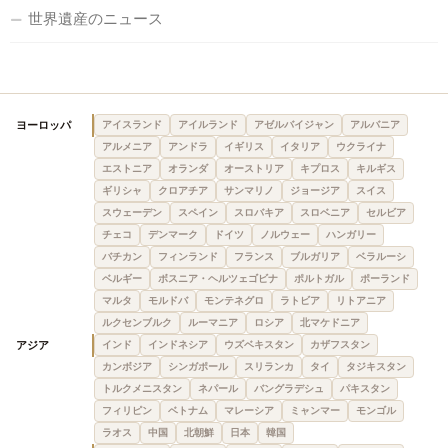
世界遺産のニュース
ヨーロッパ
アイスランド
アイルランド
アゼルバイジャン
アルバニア
アルメニア
アンドラ
イギリス
イタリア
ウクライナ
エストニア
オランダ
オーストリア
キプロス
キルギス
ギリシャ
クロアチア
サンマリノ
ジョージア
スイス
スウェーデン
スペイン
スロバキア
スロベニア
セルビア
チェコ
デンマーク
ドイツ
ノルウェー
ハンガリー
バチカン
フィンランド
フランス
ブルガリア
ベラルーシ
ベルギー
ボスニア・ヘルツェゴビナ
ポルトガル
ポーランド
マルタ
モルドバ
モンテネグロ
ラトビア
リトアニア
ルクセンブルク
ルーマニア
ロシア
北マケドニア
アジア
インド
インドネシア
ウズベキスタン
カザフスタン
カンボジア
シンガポール
スリランカ
タイ
タジキスタン
トルクメニスタン
ネパール
バングラデシュ
パキスタン
フィリピン
ベトナム
マレーシア
ミャンマー
モンゴル
ラオス
中国
北朝鮮
日本
韓国