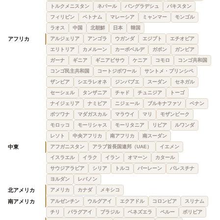
トルクメニスタン
ネパール
バングラデシュ
パキスタン
フィリピン
ベトナム
マレーシア
ミャンマー
モンゴル
ラオス
中国
北朝鮮
日本
韓国
アフリカ
アルジェリア
アンゴラ
ウガンダ
エジプト
エチオピア
エリトリア
カメルーン
カーボベルデ
ガボン
ガンビア
ガーナ
ギニア
ギニアビサウ
ケニア
コモロ
コンゴ共和国
コンゴ民主共和国
コートジボワール
サントメ・プリンシペ
ザンビア
シエラレオネ
ジンバブエ
スーダン
セネガル
セーシェル
タンザニア
チャド
チュニジア
トーゴ
ナイジェリア
ナミビア
ニジェール
ブルキナファソ
ベナン
ボツワナ
マダガスカル
マラウイ
マリ
モザンビーク
モロッコ
モーリシャス
モーリタニア
リビア
ルワンダ
レソト
中央アフリカ
南アフリカ
南スーダン
中東
アフガニスタン
アラブ首長国連邦（UAE）
イエメン
イスラエル
イラク
イラン
オマーン
カタール
サウジアラビア
シリア
トルコ
バーレーン
パレスチナ
ヨルダン
レバノン
北アメリカ
アメリカ
カナダ
メキシコ
南アメリカ
アルゼンチン
ウルグアイ
エクアドル
コロンビア
スリナム
チリ
パラグアイ
ブラジル
ベネズエラ
ペルー
ボリビア