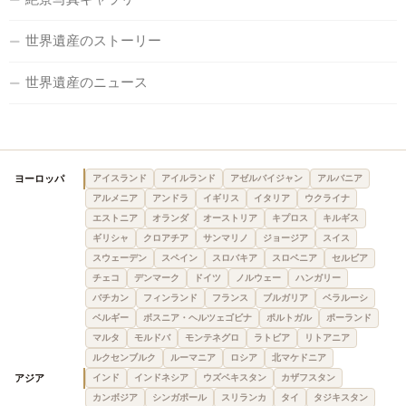
世界遺産のストーリー
世界遺産のニュース
ヨーロッパ
アイスランド
アイルランド
アゼルバイジャン
アルバニア
アルメニア
アンドラ
イギリス
イタリア
ウクライナ
エストニア
オランダ
オーストリア
キプロス
キルギス
ギリシャ
クロアチア
サンマリノ
ジョージア
スイス
スウェーデン
スペイン
スロバキア
スロベニア
セルビア
チェコ
デンマーク
ドイツ
ノルウェー
ハンガリー
バチカン
フィンランド
フランス
ブルガリア
ベラルーシ
ベルギー
ボスニア・ヘルツェゴビナ
ポルトガル
ポーランド
マルタ
モルドバ
モンテネグロ
ラトビア
リトアニア
ルクセンブルク
ルーマニア
ロシア
北マケドニア
アジア
インド
インドネシア
ウズベキスタン
カザフスタン
カンボジア
シンガポール
スリランカ
タイ
タジキスタン