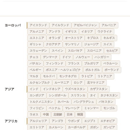
ヨーロッパ
アイスランド
アイルランド
アゼルバイジャン
アルバニア
アルメニア
アンドラ
イギリス
イタリア
ウクライナ
エストニア
オランダ
オーストリア
キプロス
キルギス
ギリシャ
クロアチア
サンマリノ
ジョージア
スイス
スウェーデン
スペイン
スロバキア
スロベニア
セルビア
チェコ
デンマーク
ドイツ
ノルウェー
ハンガリー
バチカン
フィンランド
フランス
ブルガリア
ベラルーシ
ベルギー
ボスニア・ヘルツェゴビナ
ポルトガル
ポーランド
マルタ
モルドバ
モンテネグロ
ラトビア
リトアニア
ルクセンブルク
ルーマニア
ロシア
北マケドニア
アジア
インド
インドネシア
ウズベキスタン
カザフスタン
カンボジア
シンガポール
スリランカ
タイ
タジキスタン
トルクメニスタン
ネパール
バングラデシュ
パキスタン
フィリピン
ベトナム
マレーシア
ミャンマー
モンゴル
ラオス
中国
北朝鮮
日本
韓国
アフリカ
アルジェリア
アンゴラ
ウガンダ
エジプト
エチオピア
エリトリア
カメルーン
カーボベルデ
ガボン
ガンビア