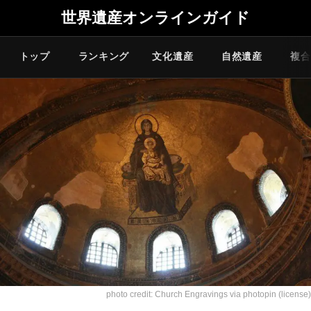
世界遺産オンラインガイド
トップ
ランキング
文化遺産
自然遺産
複合
photo credit:
Church Engravings
via
photopin
(license)