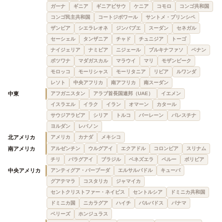
ガーナ
ギニア
ギニアビサウ
ケニア
コモロ
コンゴ共和国
コンゴ民主共和国
コートジボワール
サントメ・プリンシペ
ザンビア
シエラレオネ
ジンバブエ
スーダン
セネガル
セーシェル
タンザニア
チャド
チュニジア
トーゴ
ナイジェリア
ナミビア
ニジェール
ブルキナファソ
ベナン
ボツワナ
マダガスカル
マラウイ
マリ
モザンビーク
モロッコ
モーリシャス
モーリタニア
リビア
ルワンダ
レソト
中央アフリカ
南アフリカ
南スーダン
中東
アフガニスタン
アラブ首長国連邦（UAE）
イエメン
イスラエル
イラク
イラン
オマーン
カタール
サウジアラビア
シリア
トルコ
バーレーン
パレスチナ
ヨルダン
レバノン
北アメリカ
アメリカ
カナダ
メキシコ
南アメリカ
アルゼンチン
ウルグアイ
エクアドル
コロンビア
スリナム
チリ
パラグアイ
ブラジル
ベネズエラ
ペルー
ボリビア
中央アメリカ
アンティグア・バーブーダ
エルサルバドル
キューバ
グアテマラ
コスタリカ
ジャマイカ
セントクリストファー・ネイビス
セントルシア
ドミニカ共和国
ドミニカ国
ニカラグア
ハイチ
バルバドス
パナマ
ベリーズ
ホンジュラス