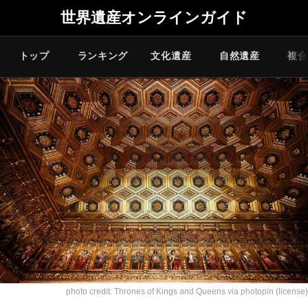
世界遺産オンラインガイド
トップ
ランキング
文化遺産
自然遺産
複合
photo credit:
Thrones of Kings and Queens
via
photopin
(license)