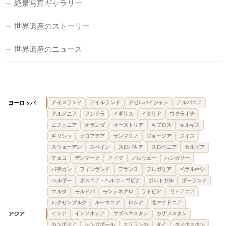
絶景写真ギャラリー
世界遺産のストーリー
世界遺産のニュース
ヨーロッパ
アイスランド
アイルランド
アゼルバイジャン
アルバニア
アルメニア
アンドラ
イギリス
イタリア
ウクライナ
エストニア
オランダ
オーストリア
キプロス
キルギス
ギリシャ
クロアチア
サンマリノ
ジョージア
スイス
スウェーデン
スペイン
スロバキア
スロベニア
セルビア
チェコ
デンマーク
ドイツ
ノルウェー
ハンガリー
バチカン
フィンランド
フランス
ブルガリア
ベラルーシ
ベルギー
ボスニア・ヘルツェゴビナ
ポルトガル
ポーランド
マルタ
モルドバ
モンテネグロ
ラトビア
リトアニア
ルクセンブルク
ルーマニア
ロシア
北マケドニア
アジア
インド
インドネシア
ウズベキスタン
カザフスタン
カンボジア
シンガポール
スリランカ
タイ
タジキスタン