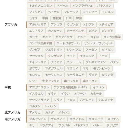
トルクメニスタン
ネパール
バングラデシュ
パキスタン
フィリピン
ベトナム
マレーシア
ミャンマー
モンゴル
ラオス
中国
北朝鮮
日本
韓国
アフリカ
アルジェリア
アンゴラ
ウガンダ
エジプト
エチオピア
エリトリア
カメルーン
カーボベルデ
ガボン
ガンビア
ガーナ
ギニア
ギニアビサウ
ケニア
コモロ
コンゴ共和国
コンゴ民主共和国
コートジボワール
サントメ・プリンシペ
ザンビア
シエラレオネ
ジンバブエ
スーダン
セネガル
セーシェル
タンザニア
チャド
チュニジア
トーゴ
ナイジェリア
ナミビア
ニジェール
ブルキナファソ
ベナン
ボツワナ
マダガスカル
マラウイ
マリ
モザンビーク
モロッコ
モーリシャス
モーリタニア
リビア
ルワンダ
レソト
中央アフリカ
南アフリカ
南スーダン
中東
アフガニスタン
アラブ首長国連邦（UAE）
イエメン
イスラエル
イラク
イラン
オマーン
カタール
サウジアラビア
シリア
トルコ
バーレーン
パレスチナ
ヨルダン
レバノン
北アメリカ
アメリカ
カナダ
メキシコ
南アメリカ
アルゼンチン
ウルグアイ
エクアドル
コロンビア
スリナム
チリ
パラグアイ
ブラジル
ベネズエラ
ペルー
ボリビア