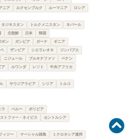
アニア
ルクセンブルク
ルーマニア
ロシア
タジキスタン
トルクメニスタン
ネパール
国
北朝鮮
日本
韓国
ガボン
ガンビア
ガーナ
ギニア
ペ
ザンビア
シエラレオネ
ジンバブエ
ニジェール
ブルキナファソ
ベナン
ビア
ルワンダ
レソト
中央アフリカ
ル
サウジアラビア
シリア
トルコ
エラ
ペルー
ボリビア
ストファー・ネイビス
セントルシア
フィジー
マーシャル諸島
ミクロネシア連邦