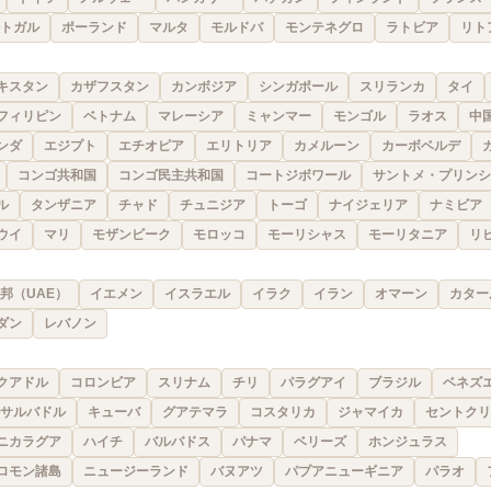
トガル
ポーランド
マルタ
モルドバ
モンテネグロ
ラトビア
リト
キスタン
カザフスタン
カンボジア
シンガポール
スリランカ
タイ
フィリピン
ベトナム
マレーシア
ミャンマー
モンゴル
ラオス
中
ンダ
エジプト
エチオピア
エリトリア
カメルーン
カーボベルデ
コンゴ共和国
コンゴ民主共和国
コートジボワール
サントメ・プリンシ
ル
タンザニア
チャド
チュニジア
トーゴ
ナイジェリア
ナミビア
ウイ
マリ
モザンビーク
モロッコ
モーリシャス
モーリタニア
リ
邦（UAE）
イエメン
イスラエル
イラク
イラン
オマーン
カター
ダン
レバノン
クアドル
コロンビア
スリナム
チリ
パラグアイ
ブラジル
ベネズ
サルバドル
キューバ
グアテマラ
コスタリカ
ジャマイカ
セントクリ
ニカラグア
ハイチ
バルバドス
パナマ
ベリーズ
ホンジュラス
ロモン諸島
ニュージーランド
バヌアツ
パプアニューギニア
パラオ