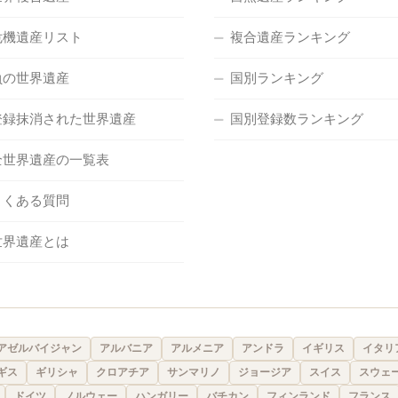
危機遺産リスト
複合遺産ランキング
負の世界遺産
国別ランキング
登録抹消された世界遺産
国別登録数ランキング
全世界遺産の一覧表
よくある質問
世界遺産とは
アゼルバイジャン
アルバニア
アルメニア
アンドラ
イギリス
イタリ
ギス
ギリシャ
クロアチア
サンマリノ
ジョージア
スイス
スウェ
ドイツ
ノルウェー
ハンガリー
バチカン
フィンランド
フランス