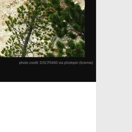
photo credit:
DSCF0460
via
photopin
(license)