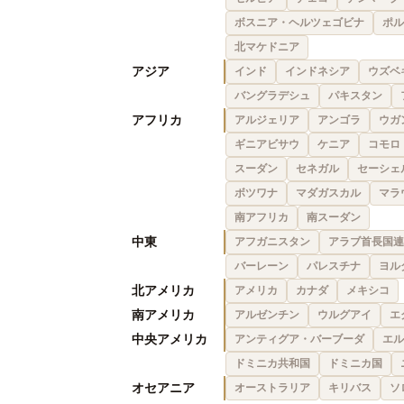
ボスニア・ヘルツェゴビナ
ポル
北マケドニア
アジア
インド
インドネシア
ウズベ
バングラデシュ
パキスタン
アフリカ
アルジェリア
アンゴラ
ウガ
ギニアビサウ
ケニア
コモロ
スーダン
セネガル
セーシェ
ボツワナ
マダガスカル
マラ
南アフリカ
南スーダン
中東
アフガニスタン
アラブ首長国連
バーレーン
パレスチナ
ヨル
北アメリカ
アメリカ
カナダ
メキシコ
南アメリカ
アルゼンチン
ウルグアイ
エ
中央アメリカ
アンティグア・バーブーダ
エル
ドミニカ共和国
ドミニカ国
オセアニア
オーストラリア
キリバス
ソ