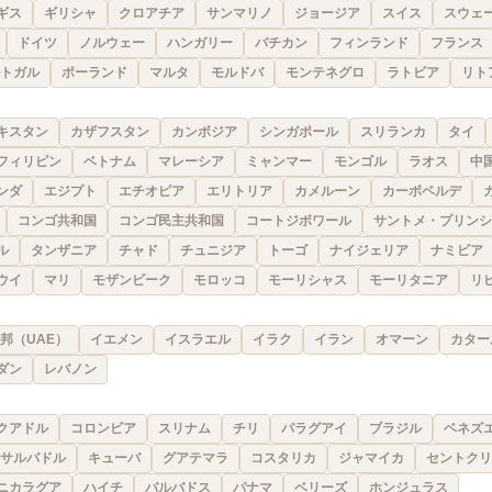
ギス
ギリシャ
クロアチア
サンマリノ
ジョージア
スイス
スウェ
ドイツ
ノルウェー
ハンガリー
バチカン
フィンランド
フランス
トガル
ポーランド
マルタ
モルドバ
モンテネグロ
ラトビア
リト
キスタン
カザフスタン
カンボジア
シンガポール
スリランカ
タイ
フィリピン
ベトナム
マレーシア
ミャンマー
モンゴル
ラオス
中
ンダ
エジプト
エチオピア
エリトリア
カメルーン
カーボベルデ
コンゴ共和国
コンゴ民主共和国
コートジボワール
サントメ・プリンシ
ル
タンザニア
チャド
チュニジア
トーゴ
ナイジェリア
ナミビア
ウイ
マリ
モザンビーク
モロッコ
モーリシャス
モーリタニア
リ
邦（UAE）
イエメン
イスラエル
イラク
イラン
オマーン
カター
ダン
レバノン
クアドル
コロンビア
スリナム
チリ
パラグアイ
ブラジル
ベネズ
サルバドル
キューバ
グアテマラ
コスタリカ
ジャマイカ
セントクリ
ニカラグア
ハイチ
バルバドス
パナマ
ベリーズ
ホンジュラス