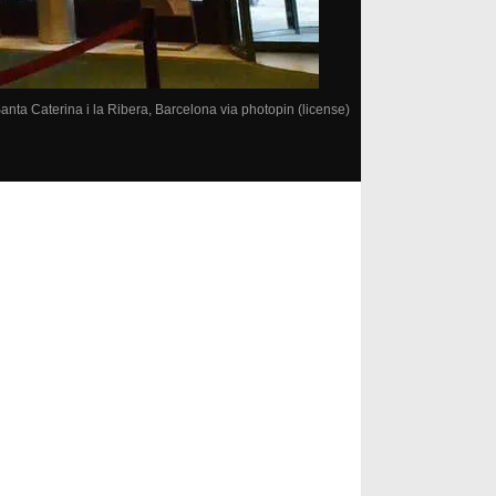
anta Caterina i la Ribera, Barcelona
via
photopin
(license)