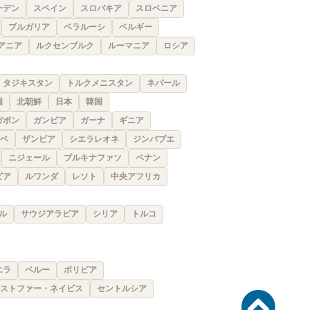
ーデン
スペイン
スロバキア
スロベニア
ブルガリア
ベラルーシ
ベルギー
アニア
ルクセンブルク
ルーマニア
ロシア
タジキスタン
トルクメニスタン
ネパール
国
北朝鮮
日本
韓国
ガボン
ガンビア
ガーナ
ギニア
ペ
ザンビア
シエラレオネ
ジンバブエ
ニジェール
ブルキナファソ
ベナン
ビア
ルワンダ
レソト
中央アフリカ
ル
サウジアラビア
シリア
トルコ
エラ
ペルー
ボリビア
ストファー・ネイビス
セントルシア