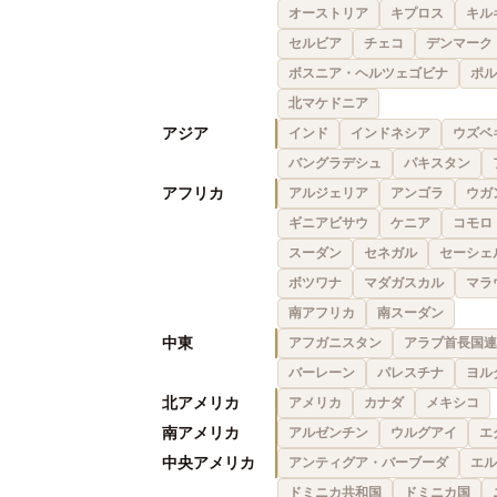
オーストリア
キプロス
キル
セルビア
チェコ
デンマーク
ボスニア・ヘルツェゴビナ
ポル
北マケドニア
アジア
インド
インドネシア
ウズベ
バングラデシュ
パキスタン
アフリカ
アルジェリア
アンゴラ
ウガ
ギニアビサウ
ケニア
コモロ
スーダン
セネガル
セーシェ
ボツワナ
マダガスカル
マラ
南アフリカ
南スーダン
中東
アフガニスタン
アラブ首長国連
バーレーン
パレスチナ
ヨル
北アメリカ
アメリカ
カナダ
メキシコ
南アメリカ
アルゼンチン
ウルグアイ
エ
中央アメリカ
アンティグア・バーブーダ
エル
ドミニカ共和国
ドミニカ国