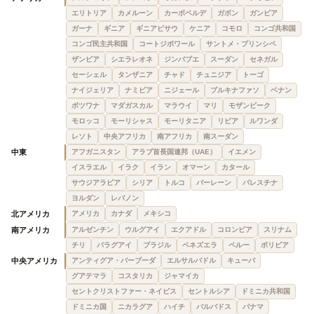
エリトリア
カメルーン
カーボベルデ
ガボン
ガンビア
ガーナ
ギニア
ギニアビサウ
ケニア
コモロ
コンゴ共和国
コンゴ民主共和国
コートジボワール
サントメ・プリンシペ
ザンビア
シエラレオネ
ジンバブエ
スーダン
セネガル
セーシェル
タンザニア
チャド
チュニジア
トーゴ
ナイジェリア
ナミビア
ニジェール
ブルキナファソ
ベナン
ボツワナ
マダガスカル
マラウイ
マリ
モザンビーク
モロッコ
モーリシャス
モーリタニア
リビア
ルワンダ
レソト
中央アフリカ
南アフリカ
南スーダン
中東
アフガニスタン
アラブ首長国連邦（UAE）
イエメン
イスラエル
イラク
イラン
オマーン
カタール
サウジアラビア
シリア
トルコ
バーレーン
パレスチナ
ヨルダン
レバノン
北アメリカ
アメリカ
カナダ
メキシコ
南アメリカ
アルゼンチン
ウルグアイ
エクアドル
コロンビア
スリナム
チリ
パラグアイ
ブラジル
ベネズエラ
ペルー
ボリビア
中央アメリカ
アンティグア・バーブーダ
エルサルバドル
キューバ
グアテマラ
コスタリカ
ジャマイカ
セントクリストファー・ネイビス
セントルシア
ドミニカ共和国
ドミニカ国
ニカラグア
ハイチ
バルバドス
パナマ