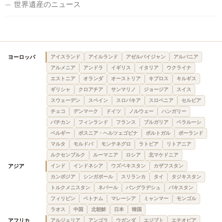
世界遺産のニュース
ヨーロッパ
アイスランド
アイルランド
アゼルバイジャン
アルバニア
アルメニア
アンドラ
イギリス
イタリア
ウクライナ
エストニア
オランダ
オーストリア
キプロス
キルギス
ギリシャ
クロアチア
サンマリノ
ジョージア
スイス
スウェーデン
スペイン
スロバキア
スロベニア
セルビア
チェコ
デンマーク
ドイツ
ノルウェー
ハンガリー
バチカン
フィンランド
フランス
ブルガリア
ベラルーシ
ベルギー
ボスニア・ヘルツェゴビナ
ポルトガル
ポーランド
マルタ
モルドバ
モンテネグロ
ラトビア
リトアニア
ルクセンブルク
ルーマニア
ロシア
北マケドニア
アジア
インド
インドネシア
ウズベキスタン
カザフスタン
カンボジア
シンガポール
スリランカ
タイ
タジキスタン
トルクメニスタン
ネパール
バングラデシュ
パキスタン
フィリピン
ベトナム
マレーシア
ミャンマー
モンゴル
ラオス
中国
北朝鮮
日本
韓国
アフリカ
アルジェリア
アンゴラ
ウガンダ
エジプト
エチオピア