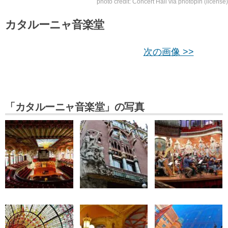
photo credit:
Concert Hall
via
photopin
(license)
カタルーニャ音楽堂
次の画像 >>
「カタルーニャ音楽堂」の写真