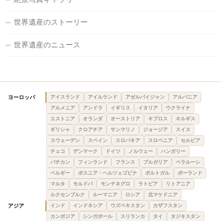
世界遺産のストーリー
世界遺産のニュース
ヨーロッパ
アイスランド
アイルランド
アゼルバイジャン
アルバニア
アルメニア
アンドラ
イギリス
イタリア
ウクライナ
エストニア
オランダ
オーストリア
キプロス
キルギス
ギリシャ
クロアチア
サンマリノ
ジョージア
スイス
スウェーデン
スペイン
スロバキア
スロベニア
セルビア
チェコ
デンマーク
ドイツ
ノルウェー
ハンガリー
バチカン
フィンランド
フランス
ブルガリア
ベラルーシ
ベルギー
ボスニア・ヘルツェゴビナ
ポルトガル
ポーランド
マルタ
モルドバ
モンテネグロ
ラトビア
リトアニア
ルクセンブルク
ルーマニア
ロシア
北マケドニア
アジア
インド
インドネシア
ウズベキスタン
カザフスタン
カンボジア
シンガポール
スリランカ
タイ
タジキスタン