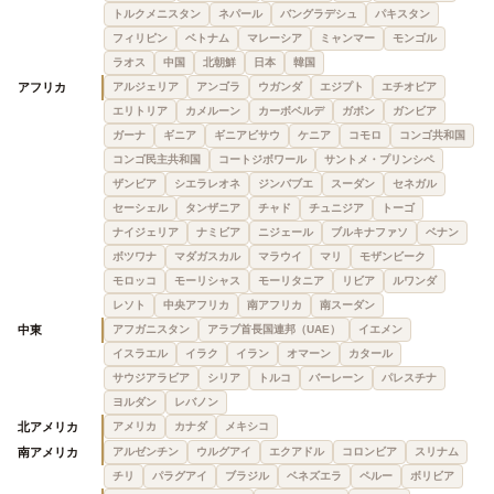
トルクメニスタン
ネパール
バングラデシュ
パキスタン
フィリピン
ベトナム
マレーシア
ミャンマー
モンゴル
ラオス
中国
北朝鮮
日本
韓国
アフリカ
アルジェリア
アンゴラ
ウガンダ
エジプト
エチオピア
エリトリア
カメルーン
カーボベルデ
ガボン
ガンビア
ガーナ
ギニア
ギニアビサウ
ケニア
コモロ
コンゴ共和国
コンゴ民主共和国
コートジボワール
サントメ・プリンシペ
ザンビア
シエラレオネ
ジンバブエ
スーダン
セネガル
セーシェル
タンザニア
チャド
チュニジア
トーゴ
ナイジェリア
ナミビア
ニジェール
ブルキナファソ
ベナン
ボツワナ
マダガスカル
マラウイ
マリ
モザンビーク
モロッコ
モーリシャス
モーリタニア
リビア
ルワンダ
レソト
中央アフリカ
南アフリカ
南スーダン
中東
アフガニスタン
アラブ首長国連邦（UAE）
イエメン
イスラエル
イラク
イラン
オマーン
カタール
サウジアラビア
シリア
トルコ
バーレーン
パレスチナ
ヨルダン
レバノン
北アメリカ
アメリカ
カナダ
メキシコ
南アメリカ
アルゼンチン
ウルグアイ
エクアドル
コロンビア
スリナム
チリ
パラグアイ
ブラジル
ベネズエラ
ペルー
ボリビア