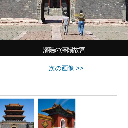
瀋陽の瀋陽故宮
次の画像 >>