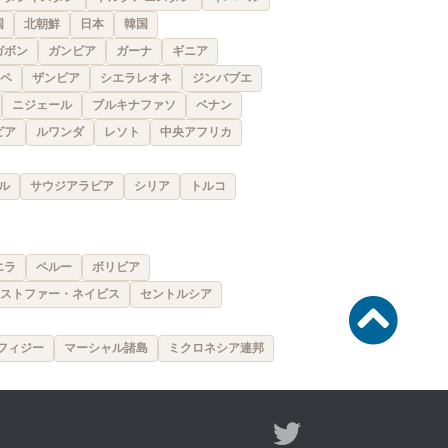
国
北朝鮮
日本
韓国
ガボン
ガンビア
ガーナ
ギニア
ペ
ザンビア
シエラレオネ
ジンバブエ
ニジェール
ブルキナファソ
ベナン
ビア
ルワンダ
レソト
中央アフリカ
ル
サウジアラビア
シリア
トルコ
エラ
ペルー
ボリビア
ストファー・ネイビス
セントルシア
フィジー
マーシャル諸島
ミクロネシア連邦