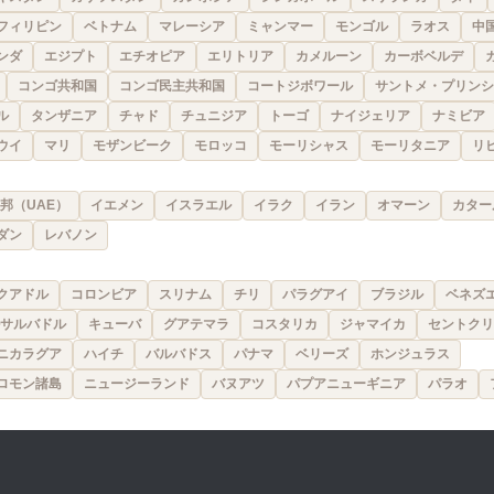
フィリピン
ベトナム
マレーシア
ミャンマー
モンゴル
ラオス
中
ンダ
エジプト
エチオピア
エリトリア
カメルーン
カーボベルデ
コンゴ共和国
コンゴ民主共和国
コートジボワール
サントメ・プリンシ
ル
タンザニア
チャド
チュニジア
トーゴ
ナイジェリア
ナミビア
ウイ
マリ
モザンビーク
モロッコ
モーリシャス
モーリタニア
リ
邦（UAE）
イエメン
イスラエル
イラク
イラン
オマーン
カター
ダン
レバノン
クアドル
コロンビア
スリナム
チリ
パラグアイ
ブラジル
ベネズ
サルバドル
キューバ
グアテマラ
コスタリカ
ジャマイカ
セントクリ
ニカラグア
ハイチ
バルバドス
パナマ
ベリーズ
ホンジュラス
ロモン諸島
ニュージーランド
バヌアツ
パプアニューギニア
パラオ