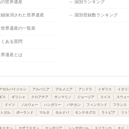
負の世界遺産
国別ランキング
登録抹消された世界遺産
国別登録数ランキング
全世界遺産の一覧表
よくある質問
世界遺産とは
アゼルバイジャン
アルバニア
アルメニア
アンドラ
イギリス
イタリ
ギス
ギリシャ
クロアチア
サンマリノ
ジョージア
スイス
スウェ
ドイツ
ノルウェー
ハンガリー
バチカン
フィンランド
フランス
トガル
ポーランド
マルタ
モルドバ
モンテネグロ
ラトビア
リト
キスタン
カザフスタン
カンボジア
シンガポール
スリランカ
タイ