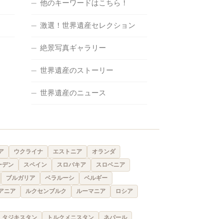
他のキーワードはこちら！
激選！世界遺産セレクション
絶景写真ギャラリー
世界遺産のストーリー
世界遺産のニュース
ア
ウクライナ
エストニア
オランダ
ーデン
スペイン
スロバキア
スロベニア
ブルガリア
ベラルーシ
ベルギー
アニア
ルクセンブルク
ルーマニア
ロシア
タジキスタン
トルクメニスタン
ネパール