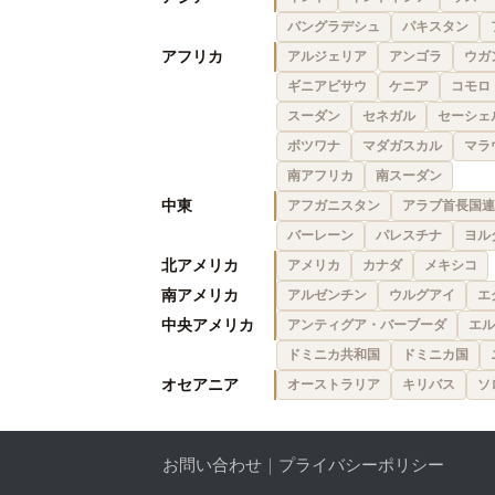
バングラデシュ
パキスタン
アフリカ
アルジェリア
アンゴラ
ウガ
ギニアビサウ
ケニア
コモロ
スーダン
セネガル
セーシェ
ボツワナ
マダガスカル
マラ
南アフリカ
南スーダン
中東
アフガニスタン
アラブ首長国連
バーレーン
パレスチナ
ヨル
北アメリカ
アメリカ
カナダ
メキシコ
南アメリカ
アルゼンチン
ウルグアイ
エ
中央アメリカ
アンティグア・バーブーダ
エル
ドミニカ共和国
ドミニカ国
オセアニア
オーストラリア
キリバス
ソ
お問い合わせ
｜
プライバシーポリシー