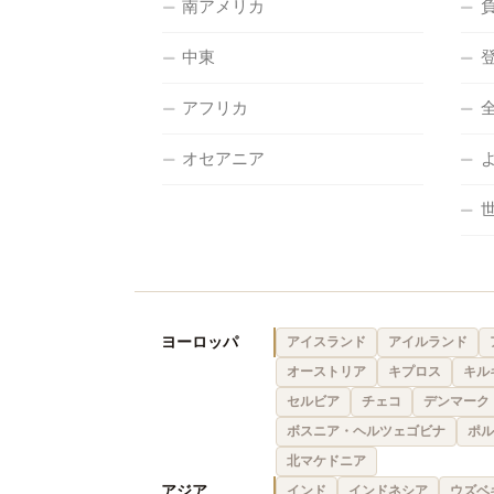
南アメリカ
中東
アフリカ
オセアニア
ヨーロッパ
アイスランド
アイルランド
オーストリア
キプロス
キル
セルビア
チェコ
デンマーク
ボスニア・ヘルツェゴビナ
ポル
北マケドニア
アジア
インド
インドネシア
ウズベ