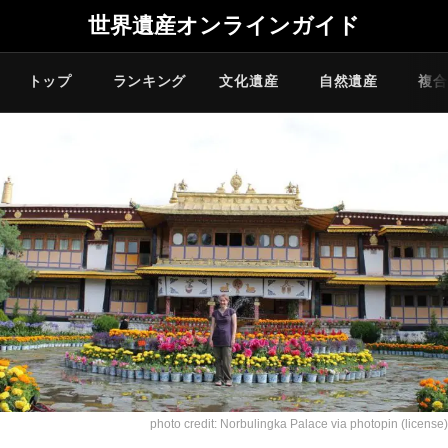
世界遺産オンラインガイド
トップ
ランキング
文化遺産
自然遺産
複合
photo credit:
Norbulingka Palace
via
photopin
(license)