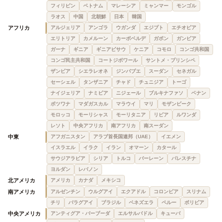
フィリピン
ベトナム
マレーシア
ミャンマー
モンゴル
ラオス
中国
北朝鮮
日本
韓国
アフリカ
アルジェリア
アンゴラ
ウガンダ
エジプト
エチオピア
エリトリア
カメルーン
カーボベルデ
ガボン
ガンビア
ガーナ
ギニア
ギニアビサウ
ケニア
コモロ
コンゴ共和国
コンゴ民主共和国
コートジボワール
サントメ・プリンシペ
ザンビア
シエラレオネ
ジンバブエ
スーダン
セネガル
セーシェル
タンザニア
チャド
チュニジア
トーゴ
ナイジェリア
ナミビア
ニジェール
ブルキナファソ
ベナン
ボツワナ
マダガスカル
マラウイ
マリ
モザンビーク
モロッコ
モーリシャス
モーリタニア
リビア
ルワンダ
レソト
中央アフリカ
南アフリカ
南スーダン
中東
アフガニスタン
アラブ首長国連邦（UAE）
イエメン
イスラエル
イラク
イラン
オマーン
カタール
サウジアラビア
シリア
トルコ
バーレーン
パレスチナ
ヨルダン
レバノン
北アメリカ
アメリカ
カナダ
メキシコ
南アメリカ
アルゼンチン
ウルグアイ
エクアドル
コロンビア
スリナム
チリ
パラグアイ
ブラジル
ベネズエラ
ペルー
ボリビア
中央アメリカ
アンティグア・バーブーダ
エルサルバドル
キューバ