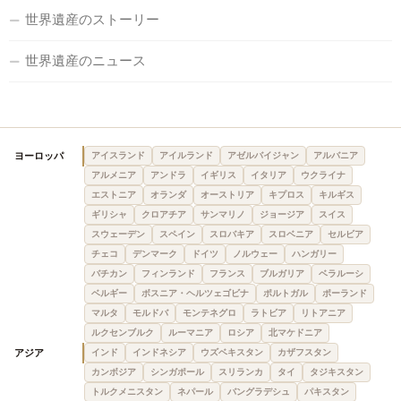
世界遺産のストーリー
世界遺産のニュース
ヨーロッパ
アイスランド
アイルランド
アゼルバイジャン
アルバニア
アルメニア
アンドラ
イギリス
イタリア
ウクライナ
エストニア
オランダ
オーストリア
キプロス
キルギス
ギリシャ
クロアチア
サンマリノ
ジョージア
スイス
スウェーデン
スペイン
スロバキア
スロベニア
セルビア
チェコ
デンマーク
ドイツ
ノルウェー
ハンガリー
バチカン
フィンランド
フランス
ブルガリア
ベラルーシ
ベルギー
ボスニア・ヘルツェゴビナ
ポルトガル
ポーランド
マルタ
モルドバ
モンテネグロ
ラトビア
リトアニア
ルクセンブルク
ルーマニア
ロシア
北マケドニア
アジア
インド
インドネシア
ウズベキスタン
カザフスタン
カンボジア
シンガポール
スリランカ
タイ
タジキスタン
トルクメニスタン
ネパール
バングラデシュ
パキスタン