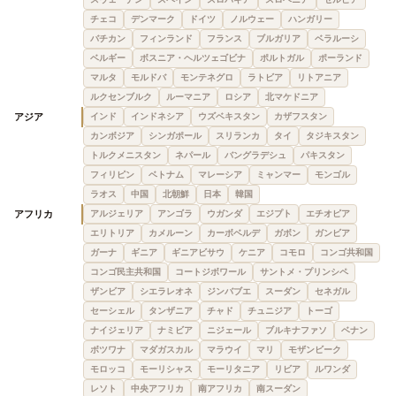
チェコ
デンマーク
ドイツ
ノルウェー
ハンガリー
バチカン
フィンランド
フランス
ブルガリア
ベラルーシ
ベルギー
ボスニア・ヘルツェゴビナ
ポルトガル
ポーランド
マルタ
モルドバ
モンテネグロ
ラトビア
リトアニア
ルクセンブルク
ルーマニア
ロシア
北マケドニア
アジア
インド
インドネシア
ウズベキスタン
カザフスタン
カンボジア
シンガポール
スリランカ
タイ
タジキスタン
トルクメニスタン
ネパール
バングラデシュ
パキスタン
フィリピン
ベトナム
マレーシア
ミャンマー
モンゴル
ラオス
中国
北朝鮮
日本
韓国
アフリカ
アルジェリア
アンゴラ
ウガンダ
エジプト
エチオピア
エリトリア
カメルーン
カーボベルデ
ガボン
ガンビア
ガーナ
ギニア
ギニアビサウ
ケニア
コモロ
コンゴ共和国
コンゴ民主共和国
コートジボワール
サントメ・プリンシペ
ザンビア
シエラレオネ
ジンバブエ
スーダン
セネガル
セーシェル
タンザニア
チャド
チュニジア
トーゴ
ナイジェリア
ナミビア
ニジェール
ブルキナファソ
ベナン
ボツワナ
マダガスカル
マラウイ
マリ
モザンビーク
モロッコ
モーリシャス
モーリタニア
リビア
ルワンダ
レソト
中央アフリカ
南アフリカ
南スーダン