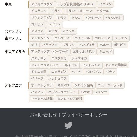
中東
アフガニスタン
アラブ首長国連邦（UAE）
イエメン
イスラエル
イラク
イラン
オマーン
カタール
サウジアラビア
シリア
トルコ
バーレーン
パレスチナ
ヨルダン
レバノン
北アメリカ
アメリカ
カナダ
メキシコ
南アメリカ
アルゼンチン
ウルグアイ
エクアドル
コロンビア
スリナム
チリ
パラグアイ
ブラジル
ベネズエラ
ペルー
ボリビア
中央アメリカ
アンティグア・バーブーダ
エルサルバドル
キューバ
グアテマラ
コスタリカ
ジャマイカ
セントクリストファー・ネイビス
セントルシア
ドミニカ共和国
ドミニカ国
ニカラグア
ハイチ
バルバドス
パナマ
ベリーズ
ホンジュラス
オセアニア
オーストラリア
キリバス
ソロモン諸島
ニュージーランド
バヌアツ
パプアニューギニア
パラオ
フィジー
マーシャル諸島
ミクロネシア連邦
お問い合わせ
｜
プライバシーポリシー